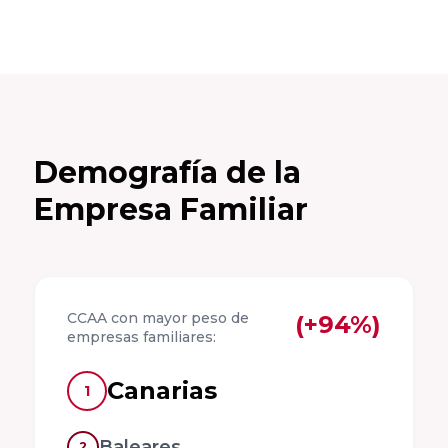
Valladolid
Facultad de
Ciencias
Empresariales
y Turismo,
Demografía de la
Universidad de
Empresa Familiar
Vigo
Facultad de
Administración
CCAA con mayor peso de
(+94%)
y Dirección de
empresas familiares:
Empresas,
Universidad de
Canarias
1
Santiago de
Compostela
Baleares
2