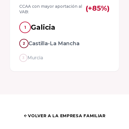
CCAA con mayor aportación al
(+85%)
Universidad
VAB:
del País Vasco
Galicia
1
Universidad de
Castilla-La Mancha
La Rioja
2
Murcia
3
Cátedra de la
Universidad de
Deusto
Universidad
Pública de
Navarra
VOLVER A LA EMPRESA FAMILIAR
Facultad de