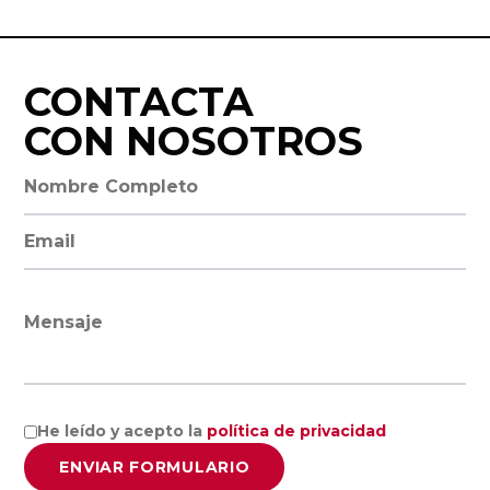
Economía y
Empresa,
Universidad de
CONTACTA
Zaragoza
CON NOSOTROS
Universidad de
Nombre completo
Lleida
Dirección de email
Universidad de
Girona
Mensaje
Facultad de
Ciencias
He leído y acepto la
política de privacidad
Económicas y
ENVIAR FORMULARIO
empresariales,