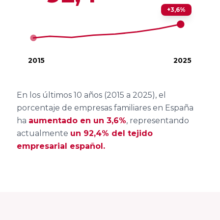
Familiar
Encuentro
+3,6%
ACEFAM
Facultad de
Nacional
Ciencias del
del Fórum
Empresa
Trabajo,
Familiar
2015
2025
Familiar de
Universidad de
Euskadi
Huelva
23
AEFAME
Encuentro
En los últimos 10 años (2015 a 2025), el
Facultad de
Nacional
porcentaje de empresas familiares en España
Asociación
Ciencias
ha
aumentado en un 3,6%
, representando
del Fórum
para el
Económicas y
actualmente
un 92,4% del tejido
Familiar
Desarrollo de
Empresariales,
empresarial español.
la Empresa
Universidad de
Familiar
Sevilla
VER TODO
ADEFAN
Facultad de
Associació
Ciencias