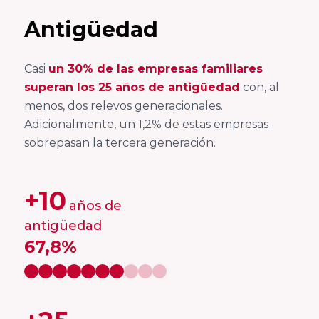
Balear de
Económicas y
Antigüedad
l’Empresa
Empresariales,
Familiar ABEF
Universidad de
Casi
un 30% de las empresas familiares
Cádiz
superan los 25 años de antigüedad
con, al
Asociación
menos, dos relevos generacionales.
Andaluza de
Facultad de
Adicionalmente, un 1,2% de estas empresas
la empresa
Ciencias
sobrepasan la tercera generación.
Familiar AAEF
Económicas y
Empresariales,
+10
Universidad de
Asociación
años de
Málaga
Gallega de la
antigüedad
Empresa
67,8%
Familiar AGEF
Universidad de
Jaén
Asociación de