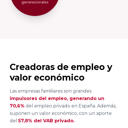
generacionales
Cátedra de
Riojana de la
Empresa
Empresa
Familiar Mare
Familiar AREF
Nostrum
Universidad de
Asociación de
Murcia y
la Empresa
Universidad
Familiar de
Politécnica
Madrid
Creadoras de empleo y
Cartagena
ADEFAM
valor económico
Universidad
Empresa
Las empresas familiares son grandes
Miguel
Familiar de
impulsores del empleo, generando un
Hernández de
Castilla La
70,6%
del empleo privado en España. Además,
Elche
Mancha
suponen un valor económico, con un aporte
AEFCLM
del
57,8% del VAB privado.
Facultad de