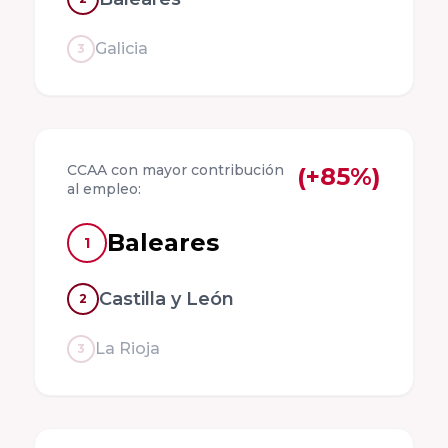
Galicia
3
Facultad de
Ciencias
Económicas y
Empresariales,
Universidad de
CCAA con mayor contribución
(+85%)
al empleo:
A Coruña
Baleares
1
Facultad de
Derecho,
Castilla y León
2
Universidad de
León
La Rioja
3
Universidad de
Cantabria