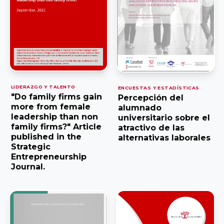
Ciencias
Asociación
Económicas y
Valenciana de
Empresariales,
Empresarios
Universidad de
AVE
Alicante
Asociación de
LIDERAZGO Y TALENTO
ENCUESTAS Y ESTADÍSTICAS
Facultad de
"Do family firms gain
Percepción del
la Empresa
more from female
alumnado
Economía,
Familiar de
leadership than non
universitario sobre el
Universidad de
family firms?" Article
atractivo de las
Canarias EFCA
published in the
alternativas laborales
Valencia
Strategic
Entrepreneurship
Journal.
Universitat de
VER TODO
les Illes
Balears