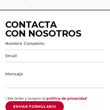
Valladolid
Facultad de
CONTACTA
Ciencias
CON NOSOTROS
Empresariales
y Turismo,
Nombre completo
Universidad de
Vigo
Dirección de email
Facultad de
Mensaje
Administración
y Dirección de
Empresas,
Universidad de
He leído y acepto la
política de privacidad
Santiago de
ENVIAR FORMULARIO
Compostela