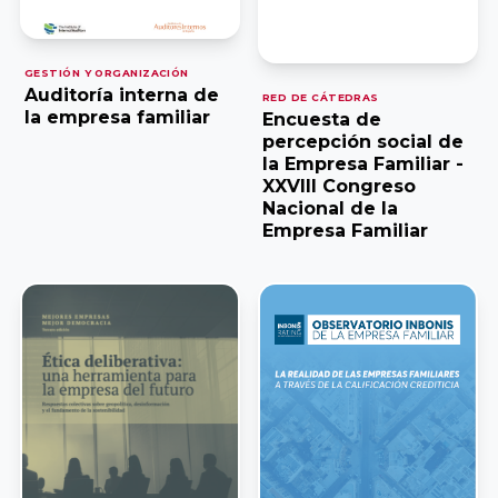
Empresa
Facultad de
Familiar de
Ciencias
Aragón AEFA
Económicas y
GESTIÓN Y ORGANIZACIÓN
Auditoría interna de
Empresariales,
RED DE CÁTEDRAS
la empresa familiar
Encuesta de
Universidad de
Associació
percepción social de
Granada
la Empresa Familiar -
Catalana de
XXVIII Congreso
l’Empresa
Nacional de la
Familiar
Cátedra
Empresa Familiar
ASCEF
Internacional
de Empresa
Familiar
Empresa
Universidad
Familiar de
Católica de
Valladolid
Murcia
EFCL
(UCAM)
Asociación