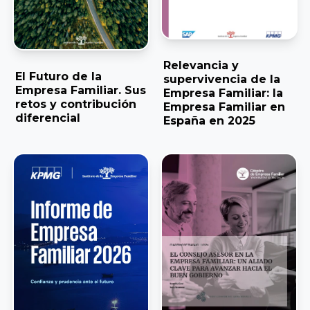
Familiar
Encuentro
ACEFAM
Facultad de
Nacional
Ciencias del
del Fórum
Relevancia y
Empresa
Trabajo,
Familiar
El Futuro de la
supervivencia de la
Familiar de
Universidad de
Empresa Familiar. Sus
Empresa Familiar: la
retos y contribución
Euskadi
Huelva
Empresa Familiar en
23
diferencial
España en 2025
AEFAME
Encuentro
Facultad de
Nacional
Asociación
Ciencias
del Fórum
para el
Económicas y
Familiar
Desarrollo de
Empresariales,
la Empresa
Universidad de
Familiar
Sevilla
VER TODO
ADEFAN
Facultad de
Associació
Ciencias