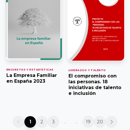
Facultad de
Economía y
Empresa,
Universidad de
Salamanca
Universidad
Europea
Miguel de
ENCUESTAS Y ESTADÍSTICAS
LIDERAZGO Y TALENTO
La Empresa Familiar
Cervantes
El compromiso con
en España 2023
las personas. 18
iniciativas de talento
Facultad de
e inclusión
Ciencias
Económicas y
Empresariales,
1
2
3
...
...
19
20
Universidad de