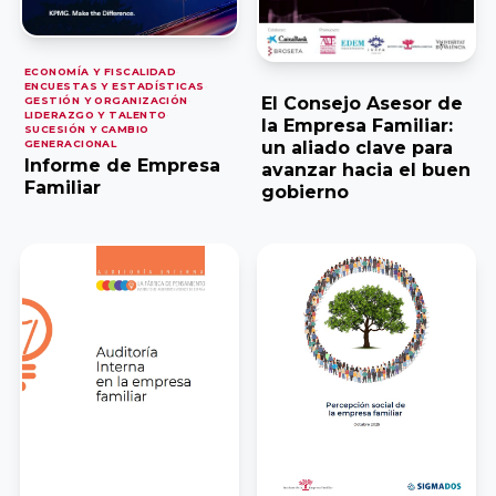
Balear de
Económicas y
l’Empresa
Empresariales,
ECONOMÍA Y FISCALIDAD
·
Familiar ABEF
Universidad de
ENCUESTAS Y ESTADÍSTICAS
·
El Consejo Asesor de
GESTIÓN Y ORGANIZACIÓN
·
Cádiz
LIDERAZGO Y TALENTO
·
la Empresa Familiar:
SUCESIÓN Y CAMBIO
GENERACIONAL
un aliado clave para
Asociación
Informe de Empresa
avanzar hacia el buen
Andaluza de
Facultad de
Familiar
gobierno
la empresa
Ciencias
Familiar AAEF
Económicas y
Empresariales,
Universidad de
Asociación
Málaga
Gallega de la
Empresa
Familiar AGEF
Universidad de
Jaén
Asociación de