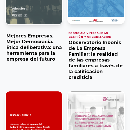
Cátedra de
Riojana de la
Empresa
Empresa
Familiar Mare
Familiar AREF
Nostrum
ECONOMÍA Y FISCALIDAD
·
Mejores Empresas,
Universidad de
GESTIÓN Y ORGANIZACIÓN
Asociación de
Mejor Democracia.
Observatorio Inbonis
Murcia y
la Empresa
Ética deliberativa: una
de La Empresa
Universidad
herramienta para la
Familiar: la realidad
Familiar de
empresa del futuro
de las empresas
Politécnica
Madrid
familiares a través de
Cartagena
ADEFAM
la calificación
crediticia
Universidad
Empresa
Miguel
Familiar de
Hernández de
Castilla La
Elche
Mancha
AEFCLM
Facultad de