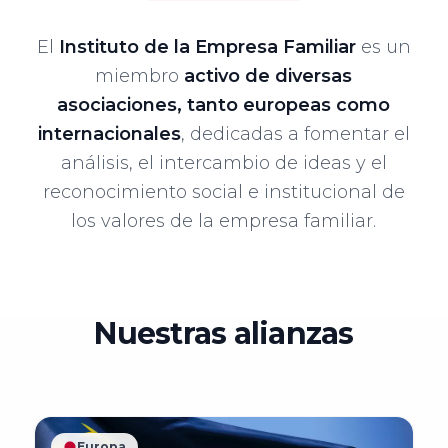
de Madrid
del Fórum
Asociaciones
VER TODO
Familiar
VER TODO
RED DE CÁTEDRAS
El
Instituto de la Empresa Familiar
es un
Territoriales
Asociación
Facultad de
miembro
activo de diversas
Extremeña de
Quiénes somos
Ciencias
20
asociaciones, tanto europeas como
Formación
la Empresa
Jurídicas y
Encuentro
Nuestra misión
internacionales
, dedicadas a fomentar el
Familiar AEEF
Sociales,
Nacional
Dónde estamos
análisis, el intercambio de ideas y el
Universidad de
del Fórum
reconocimiento social e institucional de
VER TODO
Casoteca
Asociación de
Castilla-La
Familiar
los valores de la empresa familiar.
la Empresa
Mancha
ASOCIACIONES TERRITORIALES
Familiar
19
Asturiana
Facultad de
Encuentro
Objetivos
AEFAS
Ciencias
Nacional
Nuestras alianzas
Dónde estamos
Económicas y
del Fórum
Asociación
Empresariales,
Familiar
Cántabra de
Universidad de
FORMACIÓN
la Empresa
Extremadura
18
Europa