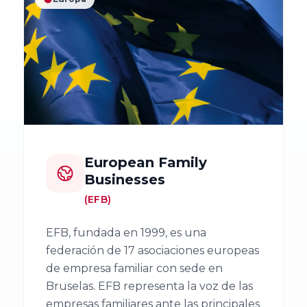
Familiar
Encuentro
ACEFAM
Facultad de
Nacional
Ciencias del
del Fórum
Empresa
Trabajo,
Familiar
Familiar de
Universidad de
Euskadi
Huelva
23
AEFAME
Encuentro
Facultad de
Nacional
European Family
Asociación
Ciencias
del Fórum
Businesses
para el
Económicas y
Familiar
(EFB)
Desarrollo de
Empresariales,
la Empresa
Universidad de
EFB, fundada en 1999, es una
Familiar
Sevilla
VER TODO
federación de 17 asociaciones europeas
ADEFAN
de empresa familiar con sede en
Facultad de
Bruselas. EFB representa la voz de las
Associació
Ciencias
empresas familiares ante las principales