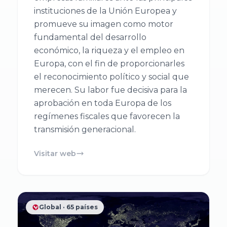
Balear de
Económicas y
instituciones de la Unión Europea y
promueve su imagen como motor
l’Empresa
Empresariales,
fundamental del desarrollo
Familiar ABEF
Universidad de
económico, la riqueza y el empleo en
Cádiz
Europa, con el fin de proporcionarles
Asociación
el reconocimiento político y social que
Andaluza de
Facultad de
merecen. Su labor fue decisiva para la
la empresa
Ciencias
aprobación en toda Europa de los
Familiar AAEF
Económicas y
regímenes fiscales que favorecen la
Empresariales,
transmisión generacional.
Universidad de
Asociación
Visitar web
Málaga
Gallega de la
Empresa
Familiar AGEF
Universidad de
Jaén
Global · 65 países
Asociación de