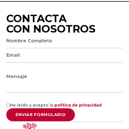
Facultad de
Economía y
CONTACTA
Empresa,
CON NOSOTROS
Universidad de
Salamanca
Nombre completo
Universidad
Dirección de email
Europea
Miguel de
Cervantes
Mensaje
Facultad de
Ciencias
He leído y acepto la
política de privacidad
Económicas y
ENVIAR FORMULARIO
Empresariales,
Universidad de