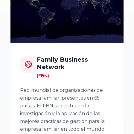
Empresa
Facultad de
Familiar de
Ciencias
Aragón AEFA
Económicas y
Empresariales,
Universidad de
Associació
Granada
Catalana de
l’Empresa
Family Business
Familiar
Cátedra
Network
ASCEF
Internacional
(FBN)
de Empresa
Familiar
Empresa
Red mundial de organizaciones de
Universidad
Familiar de
empresa familiar, presentes en 65
Católica de
Valladolid
países. El FBN se centra en la
Murcia
EFCL
investigación y la aplicación de las
(UCAM)
mejores prácticas de gestión para la
empresa familiar en todo el mundo,
Asociación