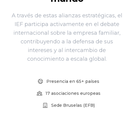
Ciencias
Asociación
Económicas y
A través de estas alianzas estratégicas, el
Valenciana de
Empresariales,
IEF participa activamente en el debate
Empresarios
Universidad de
internacional sobre la empresa familiar,
AVE
Alicante
contribuyendo a la defensa de sus
intereses y al intercambio de
Asociación de
Facultad de
conocimiento a escala global.
la Empresa
Economía,
Familiar de
Universidad de
Canarias EFCA
Presencia en 65+ países
Valencia
17 asociaciones europeas
Universitat de
VER TODO
Sede Bruselas (EFB)
les Illes
Balears