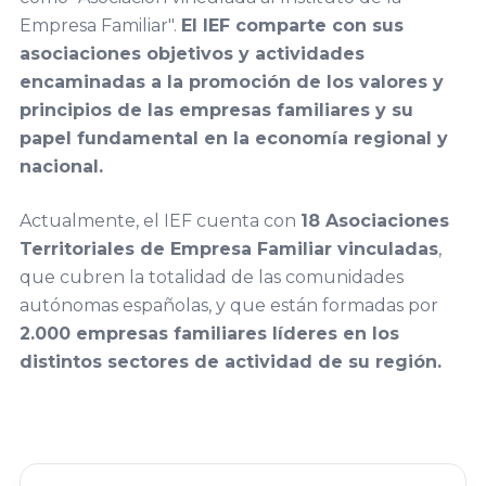
Familiar
Encuentro
Empresa Familiar".
El IEF comparte con sus
ACEFAM
Facultad de
Nacional
asociaciones objetivos y actividades
Ciencias del
del Fórum
encaminadas a la promoción de los valores y
Empresa
Trabajo,
principios de las empresas familiares y su
Familiar
Familiar de
Universidad de
papel fundamental en la economía regional y
Euskadi
Huelva
nacional.
23
AEFAME
Encuentro
Actualmente, el IEF cuenta con
18 Asociaciones
Facultad de
Nacional
Territoriales de Empresa Familiar vinculadas
,
Asociación
Ciencias
del Fórum
que cubren la totalidad de las comunidades
para el
Económicas y
Familiar
autónomas españolas, y que están formadas por
Desarrollo de
Empresariales,
2.000 empresas familiares líderes en los
la Empresa
Universidad de
distintos sectores de actividad de su región.
Familiar
Sevilla
VER TODO
ADEFAN
Facultad de
Associació
Ciencias