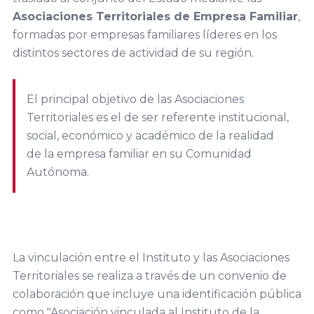
de Madrid
del Fórum
Asociaciones Territoriales de Empresa Familiar
Asociaciones
,
VER TODO
Familiar
VER TODO
RED DE CÁTEDRAS
formadas por empresas familiares líderes en los
Territoriales
Asociación
Facultad de
distintos sectores de actividad de su región.
Extremeña de
Quiénes somos
Ciencias
20
Formación
la Empresa
Jurídicas y
Encuentro
Nuestra misión
Familiar AEEF
El principal objetivo de las Asociaciones
Sociales,
Nacional
Dónde estamos
Territoriales es el de ser referente institucional,
Universidad de
del Fórum
social, económico y académico de la realidad
VER TODO
Casoteca
Asociación de
Castilla-La
Familiar
de la empresa familiar en su Comunidad
la Empresa
Mancha
Autónoma.
ASOCIACIONES TERRITORIALES
Familiar
19
Asturiana
Facultad de
Encuentro
Objetivos
AEFAS
Ciencias
Nacional
Dónde estamos
Económicas y
del Fórum
La vinculación entre el Instituto y las Asociaciones
Asociación
Empresariales,
Familiar
Territoriales se realiza a través de un convenio de
Cántabra de
Universidad de
FORMACIÓN
colaboración que incluye una identificación pública
la Empresa
Extremadura
18
como "Asociación vinculada al Instituto de la