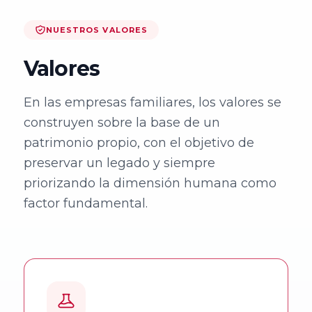
Ciencias
Asociación
NUESTROS VALORES
Económicas y
Valenciana de
Empresariales,
Empresarios
Valores
Universidad de
AVE
Alicante
En las empresas familiares, los valores se
Asociación de
construyen sobre la base de un
Facultad de
la Empresa
patrimonio propio, con el objetivo de
Economía,
Familiar de
preservar un legado y siempre
Universidad de
Canarias EFCA
priorizando la dimensión humana como
Valencia
factor fundamental.
Universitat de
VER TODO
les Illes
Balears