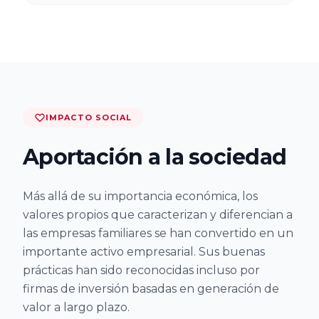
Universidad de
Sevilla
Universidad de
Zaragoza
IMPACTO SOCIAL
Universidad de
Aportación a la sociedad
Oviedo
Más allá de su importancia económica, los
Universidad de
valores propios que caracterizan y diferencian a
Las Palmas de
las empresas familiares se han convertido en un
Gran Canaria
importante activo empresarial. Sus buenas
prácticas han sido reconocidas incluso por
Universidad de
firmas de inversión basadas en generación de
Burgos
valor a largo plazo.