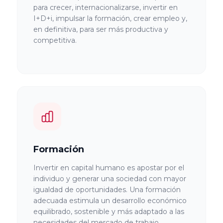
Universidad de
para crecer, internacionalizarse, invertir en
Barcelona
I+D+i, impulsar la formación, crear empleo y,
en definitiva, para ser más productiva y
competitiva.
Universitat
Internacional
de Catalunya
Universidad de
Abat Oliba
CEU
Formación
Casoteca
Invertir en capital humano es apostar por el
individuo y generar una sociedad con mayor
igualdad de oportunidades. Una formación
Universidad de
adecuada estimula un desarrollo económico
Almería
equilibrado, sostenible y más adaptado a las
necesidades del mercado de trabajo.