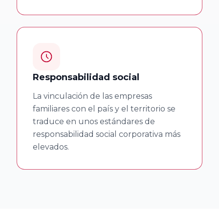
Universidad
del País Vasco
Universidad de
La Rioja
Responsabilidad social
La vinculación de las empresas
Cátedra de la
familiares con el país y el territorio se
Universidad de
traduce en unos estándares de
Deusto
responsabilidad social corporativa más
elevados.
Universidad
Pública de
Navarra
Facultad de