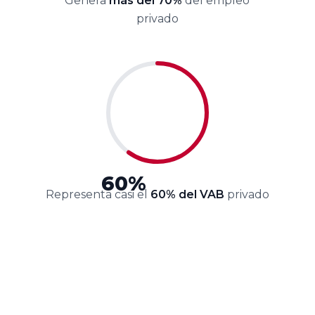
Genera
más del 70%
del empleo
privado
60%
Representa casi el
60% del VAB
privado