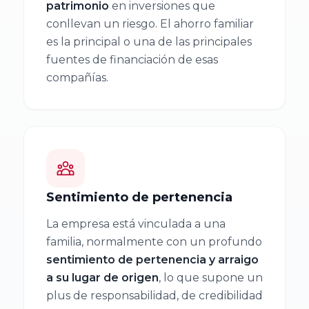
Empresa
Facultad de
patrimonio
en inversiones que
Familiar de
Ciencias
conllevan un riesgo. El ahorro familiar
es la principal o una de las principales
Aragón AEFA
Económicas y
fuentes de financiación de esas
Empresariales,
compañías.
Universidad de
Associació
Granada
Catalana de
l’Empresa
Familiar
Cátedra
ASCEF
Internacional
de Empresa
Sentimiento de pertenencia
Familiar
Empresa
Universidad
Familiar de
La empresa está vinculada a una
Católica de
Valladolid
familia, normalmente con un profundo
Murcia
sentimiento de pertenencia y arraigo
EFCL
(UCAM)
a su lugar de origen
, lo que supone un
plus de responsabilidad, de credibilidad
Asociación