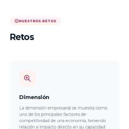
Economía y
Empresa,
NUESTROS RETOS
Universidad de
Zaragoza
Retos
Universidad de
Lleida
Universidad de
Girona
Dimensión
Facultad de
Ciencias
La dimensión empresarial se muestra como
uno de los principales factores de
Económicas y
competitividad de una economía, teniendo
empresariales,
relación e impacto directo en su capacidad