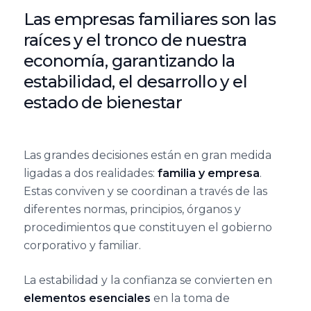
de Madrid
del Fórum
Las empresas familiares son las
Asociaciones
VER TODO
Familiar
VER TODO
RED DE CÁTEDRAS
Territoriales
raíces y el tronco de nuestra
Asociación
Facultad de
economía, garantizando la
Extremeña de
Quiénes somos
Ciencias
20
Formación
estabilidad, el desarrollo y el
la Empresa
Jurídicas y
Encuentro
Nuestra misión
Familiar AEEF
estado de bienestar
Sociales,
Nacional
Dónde estamos
Universidad de
del Fórum
VER TODO
Casoteca
Asociación de
Castilla-La
Familiar
Las grandes decisiones están en gran medida
la Empresa
Mancha
ligadas a dos realidades:
familia y empresa
.
ASOCIACIONES TERRITORIALES
Familiar
19
Estas conviven y se coordinan a través de las
Asturiana
Facultad de
Encuentro
Objetivos
diferentes normas, principios, órganos y
AEFAS
Ciencias
Nacional
procedimientos que constituyen el gobierno
Dónde estamos
Económicas y
del Fórum
corporativo y familiar.
Asociación
Empresariales,
Familiar
Cántabra de
Universidad de
FORMACIÓN
La estabilidad y la confianza se convierten en
la Empresa
Extremadura
elementos esenciales
en la toma de
18