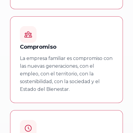
Valladolid
Facultad de
Ciencias
Empresariales
Compromiso
y Turismo,
Universidad de
La empresa familiar es compromiso con
Vigo
las nuevas generaciones, con el
empleo, con el territorio, con la
Facultad de
sostenibilidad, con la sociedad y el
Estado del Bienestar.
Administración
y Dirección de
Empresas,
Universidad de
Santiago de
Compostela