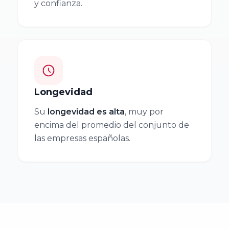
y confianza.
Cátedra de
Riojana de la
Empresa
Empresa
Familiar Mare
Familiar AREF
Nostrum
Universidad de
Asociación de
Murcia y
la Empresa
Longevidad
Universidad
Familiar de
Politécnica
Madrid
Su
longevidad es alta
, muy por
Cartagena
encima del promedio del conjunto de
ADEFAM
las empresas españolas.
Universidad
Empresa
Miguel
Familiar de
Hernández de
Castilla La
Elche
Mancha
AEFCLM
Facultad de