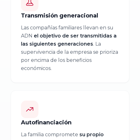
Balear de
Económicas y
Transmisión generacional
l’Empresa
Empresariales,
Familiar ABEF
Universidad de
Las compañías familiares llevan en su
Cádiz
ADN
el objetivo de ser transmitidas a
Asociación
las siguientes generaciones
. La
Andaluza de
Facultad de
supervivencia de la empresa se prioriza
por encima de los beneficios
la empresa
Ciencias
económicos.
Familiar AAEF
Económicas y
Empresariales,
Universidad de
Asociación
Málaga
Gallega de la
Empresa
Familiar AGEF
Universidad de
Autofinanciación
Jaén
Asociación de
La familia compromete
su propio