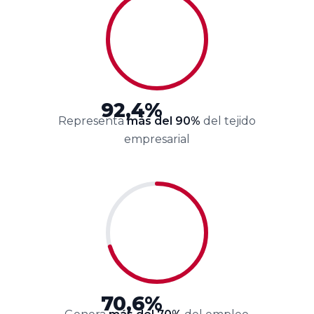
92,4%
Representa
más del 90%
del tejido
empresarial
70,6%