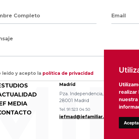
bre completo
Dirección 
saje
MIL
Utili
 leído y acepto la
política de privacidad
Utilizam
Madrid
Barce
ESTUDIOS
realizar
Pza. Independencia, 8 4 izqda.
Avda D
ACTUALIDAD
nuestra
28001 Madrid
08036
IEF MEDIA
informac
Tel. 91 523 04 50
Tel. 93
CONTACTO
iefmad@iefamiliar.com
iefbc
Acepta