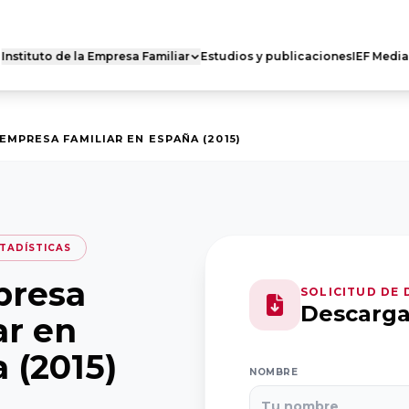
Instituto de la Empresa Familiar
Estudios y publicaciones
IEF Media
 FAMILIAR DE
RED DE CÁTEDRAS
ES
Quiénes somos
s somos
 EMPRESA FAMILIAR EN ESPAÑA (2015)
Nuestra misión
 actividad
Dónde estamos
ro Nacional
Casoteca
Ejecutivo
TADÍSTICAS
presa
SOLICITUD DE
Descarg
ar en
 (2015)
NOMBRE