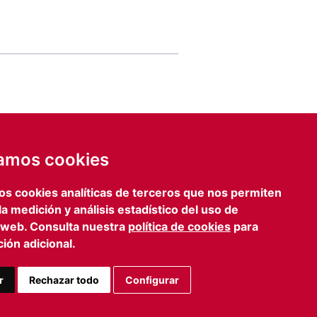
de email
IA
zamos cookies
ENVIAR FORMULARIO
os cookies analíticas de terceros que nos permiten
lona
Prensa
 la medición y análisis estadístico del uso de
iagonal, 469 3º 2º
iefcomunicacion@iefamiliar.com
 web. Consulta nuestra
política de cookies
para
 Barcelona
ión adicional.
 363 35 54
n@iefamiliar.com
r
Rechazar todo
Configurar
AVISO LEGAL
PRIVACIDAD
COOKIES