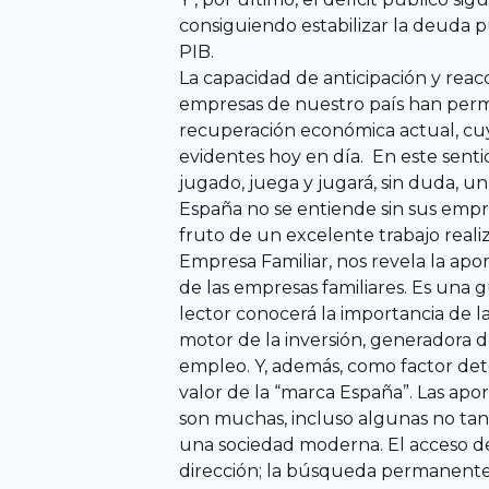
Familiar
Encuentro
consiguiendo estabilizar la deuda 
ACEFAM
Facultad de
Nacional
PIB.
Ciencias del
La capacidad de anticipación y rea
del Fórum
empresas de nuestro país han permit
Empresa
Trabajo,
Familiar
recuperación económica actual, cu
Familiar de
Universidad de
evidentes hoy en día. En este sentid
Euskadi
Huelva
23
jugado, juega y jugará, sin duda, u
AEFAME
Encuentro
España no se entiende sin sus empre
Facultad de
fruto de un excelente trabajo realiz
Nacional
Empresa Familiar, nos revela la apo
Asociación
Ciencias
del Fórum
de las empresas familiares. Es una
para el
Económicas y
Familiar
lector conocerá la importancia de 
Desarrollo de
Empresariales,
motor de la inversión, generadora 
la Empresa
Universidad de
empleo. Y, además, como factor de
Familiar
Sevilla
VER TODO
valor de la “marca España”. Las apo
ADEFAN
son muchas, incluso algunas no tan
una sociedad moderna. El acceso de
Facultad de
dirección; la búsqueda permanente
Associació
Ciencias