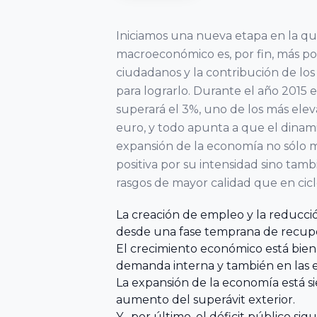
de Madrid
del Fórum
Asociaciones
VER TODO
Familiar
VER TODO
Iniciamos una nueva etapa en la q
Territoriales
Asociación
Facultad de
macroeconómico es, por fin, más posi
Extremeña de
Ciencias
20
ciudadanos y la contribución de los
Formación
la Empresa
Jurídicas y
Encuentro
para lograrlo. Durante el año 2015
Familiar AEEF
Sociales,
Nacional
superará el 3%, uno de los más elev
Universidad de
del Fórum
euro, y todo apunta a que el dinam
VER TODO
Asociación de
Castilla-La
expansión de la economía no sólo 
Familiar
la Empresa
Mancha
positiva por su intensidad sino tam
Familiar
rasgos de mayor calidad que en cicl
19
Asturiana
Facultad de
Encuentro
La creación de empleo y la reducci
AEFAS
Ciencias
Nacional
desde una fase temprana de recupe
Económicas y
del Fórum
El crecimiento económico está bien 
Asociación
Empresariales,
demanda interna y también en las 
Familiar
La expansión de la economía está 
Cántabra de
Universidad de
aumento del superávit exterior.
la Empresa
Extremadura
18
Y , por último, el déficit público si