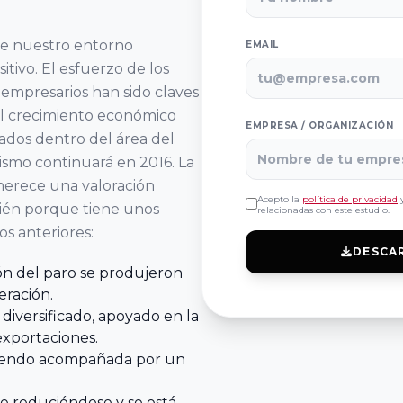
ue nuestro entorno
EMAIL
tivo. El esfuerzo de los
 empresarios han sido claves
 el crecimiento económico
EMPRESA / ORGANIZACIÓN
ados dentro del área del
ismo continuará en 2016. La
merece una valoración
Acepto la
política de privacidad
y
bién porque tiene unos
relacionadas con este estudio.
os anteriores:
DESCA
ón del paro se produjeron
ración.
diversificado, apoyado en la
exportaciones.
siendo acompañada por un
gue reduciéndose y se está