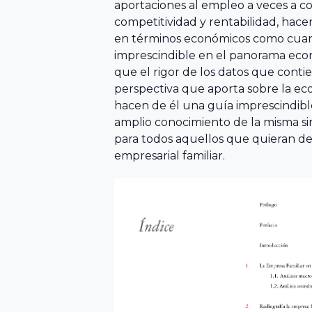
aportaciones al empleo a veces a co
Balear de
Económicas y
competitividad y rentabilidad, hace
l’Empresa
Empresariales,
en términos económicos como cuantit
Familiar ABEF
Universidad de
imprescindible en el panorama econ
que el rigor de los datos que contie
Cádiz
perspectiva que aporta sobre la e
Asociación
hacen de él una guía imprescindibl
Andaluza de
Facultad de
amplio conocimiento de la misma s
la empresa
Ciencias
para todos aquellos que quieran de
Familiar AAEF
Económicas y
empresarial familiar.
Empresariales,
Universidad de
Asociación
Málaga
Gallega de la
Empresa
Familiar AGEF
Universidad de
Jaén
Asociación de