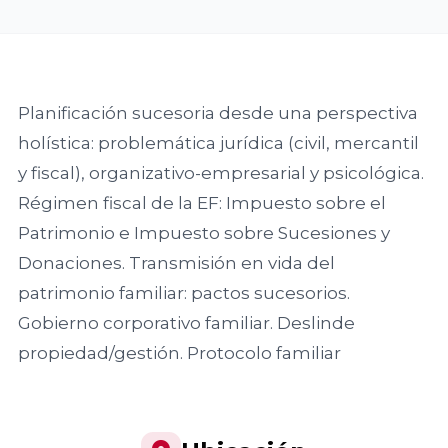
de Madrid
del Fórum
Asociaciones
VER TODO
Familiar
VER TODO
RED DE CÁTEDRAS
Territoriales
Asociación
Facultad de
Extremeña de
Quiénes somos
Ciencias
20
Formación
Planificación sucesoria desde una perspectiva
la Empresa
Jurídicas y
Encuentro
Nuestra misión
Familiar AEEF
holística: problemática jurídica (civil, mercantil
Sociales,
Nacional
Dónde estamos
y fiscal), organizativo-empresarial y psicológica.
Universidad de
del Fórum
VER TODO
Casoteca
Asociación de
Castilla-La
Régimen fiscal de la EF: Impuesto sobre el
Familiar
la Empresa
Mancha
Patrimonio e Impuesto sobre Sucesiones y
ASOCIACIONES TERRITORIALES
Familiar
Donaciones. Transmisión en vida del
19
Asturiana
Facultad de
patrimonio familiar: pactos sucesorios.
Encuentro
Objetivos
AEFAS
Ciencias
Gobierno corporativo familiar. Deslinde
Nacional
Dónde estamos
Económicas y
del Fórum
propiedad/gestión. Protocolo familiar
Asociación
Empresariales,
Familiar
Cántabra de
Universidad de
FORMACIÓN
la Empresa
Extremadura
18