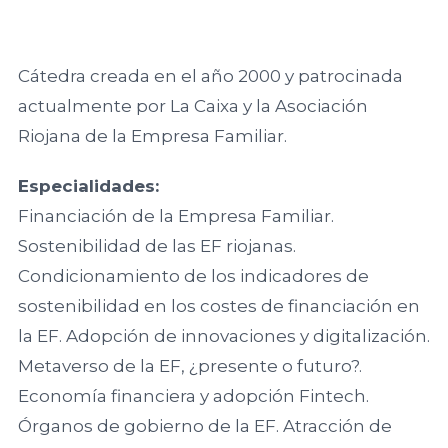
de Madrid
del Fórum
Asociaciones
VER TODO
Familiar
VER TODO
RED DE CÁTEDRAS
Territoriales
Asociación
Facultad de
Cátedra creada en el año 2000 y patrocinada
Extremeña de
Quiénes somos
Ciencias
20
actualmente por La Caixa y la Asociación
Formación
la Empresa
Jurídicas y
Encuentro
Nuestra misión
Riojana de la Empresa Familiar.
Familiar AEEF
Sociales,
Nacional
Dónde estamos
Universidad de
del Fórum
Especialidades:
VER TODO
Casoteca
Asociación de
Castilla-La
Familiar
Financiación de la Empresa Familiar.
la Empresa
Mancha
Sostenibilidad de las EF riojanas.
ASOCIACIONES TERRITORIALES
Familiar
19
Condicionamiento de los indicadores de
Asturiana
Facultad de
Encuentro
Objetivos
sostenibilidad en los costes de financiación en
AEFAS
Ciencias
Nacional
la EF. Adopción de innovaciones y digitalización.
Dónde estamos
Económicas y
del Fórum
Metaverso de la EF, ¿presente o futuro?.
Asociación
Empresariales,
Familiar
Economía financiera y adopción Fintech.
Cántabra de
Universidad de
FORMACIÓN
Órganos de gobierno de la EF. Atracción de
la Empresa
Extremadura
18