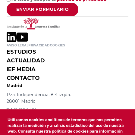
Valladolid
ENVIAR FORMULARIO
Facultad de
Ciencias
Empresariales
AVISO LEGAL
PRIVACIDAD
COOKIES
y Turismo,
ESTUDIOS
Universidad de
ACTUALIDAD
Vigo
IEF MEDIA
CONTACTO
Facultad de
Madrid
Administración
Pza. Independencia, 8 4 izqda.
y Dirección de
28001 Madrid
Empresas,
Tel. 91 523 04 50
Universidad de
iefmad@iefamiliar.com
Utilizamos cookies analíticas de terceros que nos permiten
Barcelona
Santiago de
realizar la medición y análisis estadístico del uso de nuestra
web. Consulta nuestra
política de cookies
para información
Compostela
Avda Diagonal, 469 3º 2º