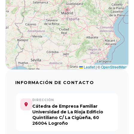
Balear de
Económicas y
l’Empresa
Empresariales,
Familiar ABEF
Universidad de
Cádiz
Asociación
Andaluza de
Facultad de
la empresa
Ciencias
Familiar AAEF
Económicas y
Leaflet
|
©
OpenStreetMap
Empresariales,
INFORMACIÓN DE CONTACTO
Universidad de
Asociación
Málaga
Gallega de la
Empresa
DIRECCIÓN
Cátedra de Empresa Familiar
Familiar AGEF
Universidad de
Universidad de La Rioja Edificio
Jaén
Quintiliano C/ La Cigüeña, 60
26004 Logroño
Asociación de