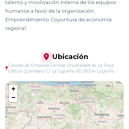
talento y movilización interna de los equipos
Familiar
Encuentro
ACEFAM
humanos a favor de la organización.
Facultad de
Nacional
Emprendimiento. Coyuntura de economía
Ciencias del
del Fórum
Empresa
Trabajo,
regional.
Familiar
Familiar de
Universidad de
Euskadi
Huelva
23
AEFAME
Encuentro
Ubicación
Facultad de
Nacional
Cátedra de Empresa Familiar Universidad de La Rioja
Asociación
Ciencias
del Fórum
Edificio Quintiliano C/ La Cigüeña, 60 26004 Logroño
para el
Económicas y
Familiar
Desarrollo de
Empresariales,
+
la Empresa
Universidad de
−
Familiar
Sevilla
VER TODO
ADEFAN
Facultad de
Associació
Ciencias