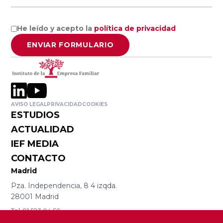
Ciencias
Asociación
Económicas y
Valenciana de
He leído y acepto la
política de privacidad
Empresariales,
Empresarios
ENVIAR FORMULARIO
Universidad de
AVE
Alicante
Asociación de
Facultad de
la Empresa
AVISO LEGAL
PRIVACIDAD
COOKIES
Economía,
Familiar de
ESTUDIOS
Universidad de
Canarias EFCA
ACTUALIDAD
Valencia
IEF MEDIA
CONTACTO
Universitat de
VER TODO
Madrid
les Illes
Pza. Independencia, 8 4 izqda.
Balears
28001 Madrid
Tel. 91 523 04 50
iefmad@iefamiliar.com