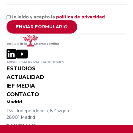
Ciencias
Asociación
Económicas y
Valenciana de
He leído y acepto la
política de privacidad
Empresariales,
Empresarios
ENVIAR FORMULARIO
Universidad de
AVE
Alicante
Asociación de
Facultad de
la Empresa
AVISO LEGAL
PRIVACIDAD
COOKIES
Economía,
Familiar de
ESTUDIOS
Universidad de
Canarias EFCA
ACTUALIDAD
Valencia
IEF MEDIA
CONTACTO
Universitat de
VER TODO
Madrid
les Illes
Pza. Independencia, 8 4 izqda.
Balears
28001 Madrid
Tel. 91 523 04 50
iefmad@iefamiliar.com