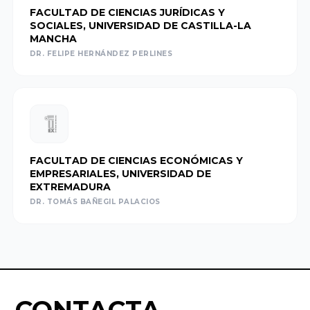
FACULTAD DE CIENCIAS JURÍDICAS Y
Ciencias
Asociación
SOCIALES, UNIVERSIDAD DE CASTILLA-LA
Económicas y
MANCHA
Valenciana de
Empresariales,
DR. FELIPE HERNÁNDEZ PERLINES
Empresarios
Universidad de
AVE
Alicante
Asociación de
Facultad de
la Empresa
Economía,
Familiar de
FACULTAD DE CIENCIAS ECONÓMICAS Y
Universidad de
EMPRESARIALES, UNIVERSIDAD DE
Canarias EFCA
EXTREMADURA
Valencia
DR. TOMÁS BAÑEGIL PALACIOS
Universitat de
VER TODO
les Illes
Balears