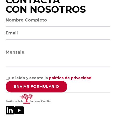
CONTACTA
Facultad de
CON NOSOTROS
Economía y
Empresa,
Nombre completo
Universidad de
Salamanca
Dirección de email
Universidad
Mensaje
Europea
Miguel de
Cervantes
He leído y acepto la
política de privacidad
Facultad de
ENVIAR FORMULARIO
Ciencias
Económicas y
Empresariales,
Universidad de