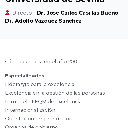
de Madrid
del Fórum
Asociaciones
VER TODO
Familiar
VER TODO
RED DE CÁTEDRAS
Director:
Dr. José Carlos Casillas Bueno
Territoriales
Asociación
Facultad de
Dr. Adolfo Vázquez Sánchez
Extremeña de
Quiénes somos
Ciencias
20
Formación
la Empresa
Jurídicas y
Encuentro
Nuestra misión
Familiar AEEF
Sociales,
Nacional
Dónde estamos
Universidad de
del Fórum
VER TODO
Casoteca
Asociación de
Castilla-La
Familiar
Cátedra creada en el año 2001.
la Empresa
Mancha
ASOCIACIONES TERRITORIALES
Familiar
Especialidades:
19
Asturiana
Facultad de
Liderazgo para la excelencia
Encuentro
Objetivos
AEFAS
Ciencias
Nacional
Excelencia en la gestión de las personas
Dónde estamos
Económicas y
del Fórum
El modelo EFQM de excelencia
Asociación
Empresariales,
Familiar
Internacionalización
Cántabra de
Universidad de
FORMACIÓN
Orientación emprendedora
la Empresa
Extremadura
18
Órganos de gobierno