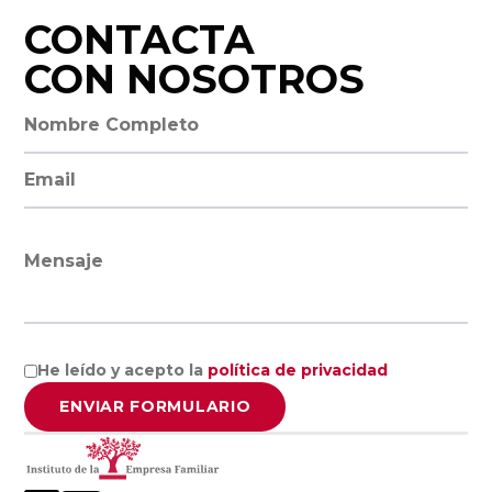
Facultad de
CONTACTA
Economía y
CON NOSOTROS
Empresa,
Universidad de
Nombre completo
Salamanca
Dirección de email
Universidad
Europea
Miguel de
Mensaje
Cervantes
Facultad de
He leído y acepto la
política de privacidad
Ciencias
ENVIAR FORMULARIO
Económicas y
Empresariales,
Universidad de