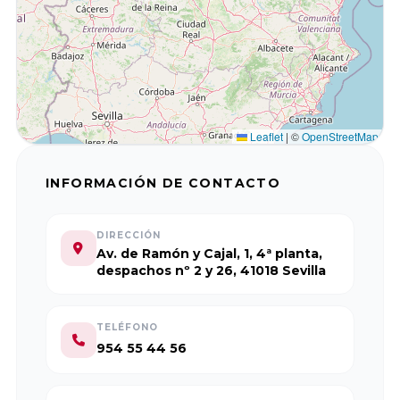
Balear de
Económicas y
l’Empresa
Empresariales,
Familiar ABEF
Universidad de
Cádiz
Asociación
Leaflet
|
©
OpenStreetMap
Andaluza de
Facultad de
la empresa
Ciencias
INFORMACIÓN DE CONTACTO
Familiar AAEF
Económicas y
Empresariales,
DIRECCIÓN
Universidad de
Asociación
Av. de Ramón y Cajal, 1, 4ª planta,
despachos nº 2 y 26, 41018 Sevilla
Málaga
Gallega de la
Empresa
Familiar AGEF
Universidad de
TELÉFONO
954 55 44 56
Jaén
Asociación de