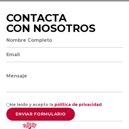
Empresa
Facultad de
Familiar de
Ciencias
CONTACTA
Aragón AEFA
Económicas y
CON NOSOTROS
Empresariales,
Universidad de
Associació
Nombre completo
Granada
Catalana de
l’Empresa
Dirección de email
Familiar
Cátedra
ASCEF
Internacional
de Empresa
Mensaje
Familiar
Empresa
Universidad
Familiar de
Católica de
Valladolid
He leído y acepto la
política de privacidad
Murcia
EFCL
ENVIAR FORMULARIO
(UCAM)
Asociación