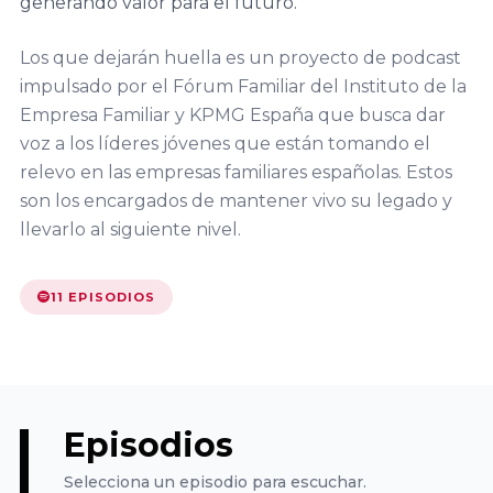
generando valor para el futuro.
Familiar
Encuentro
ACEFAM
Facultad de
Nacional
Los que dejarán huella es un proyecto de podcast
Ciencias del
del Fórum
impulsado por el Fórum Familiar del Instituto de la
Empresa
Trabajo,
Familiar
Empresa Familiar y KPMG España que busca dar
Familiar de
Universidad de
voz a los líderes jóvenes que están tomando el
Euskadi
Huelva
relevo en las empresas familiares españolas. Estos
23
AEFAME
son los encargados de mantener vivo su legado y
Encuentro
llevarlo al siguiente nivel.
Facultad de
Nacional
Asociación
Ciencias
del Fórum
para el
Económicas y
11 EPISODIOS
Familiar
Desarrollo de
Empresariales,
la Empresa
Universidad de
Familiar
Sevilla
VER TODO
ADEFAN
Episodios
Facultad de
Selecciona un episodio para escuchar.
Associació
Ciencias