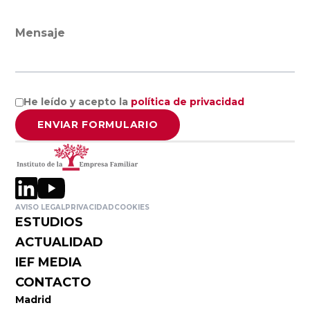
Facultad de
Economía y
Mensaje
Empresa,
Universidad de
Salamanca
He leído y acepto la
política de privacidad
Universidad
ENVIAR FORMULARIO
Europea
Miguel de
Cervantes
AVISO LEGAL
PRIVACIDAD
COOKIES
ESTUDIOS
Facultad de
Ciencias
ACTUALIDAD
Económicas y
IEF MEDIA
Empresariales,
CONTACTO
Universidad de
Madrid