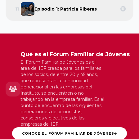
Cátedra de
Riojana de la
11
Episodio 1: Patricia Riberas
Empresa
Empresa
Familiar Mare
Familiar AREF
Nostrum
Universidad de
Asociación de
Murcia y
la Empresa
Qué es el Fórum Familiar de Jóvenes
Universidad
Familiar de
El Fórum Familiar de Jóvenes es el
Politécnica
Madrid
área del IEF creada para los familiares
Cartagena
de los socios, de entre 20 y 45 años,
ADEFAM
que representan la continuidad
generacional en las empresas del
Universidad
Instituto, se encuentren o no
Empresa
trabajando en la empresa familiar. Es el
Miguel
Familiar de
punto de encuentro de las siguientes
Hernández de
Castilla La
generaciones de accionistas,
Elche
consejeros y ejecutivos de las
Mancha
empresas del IEF.
AEFCLM
CONOCE EL FÓRUM FAMILIAR DE JÓVENES
Facultad de