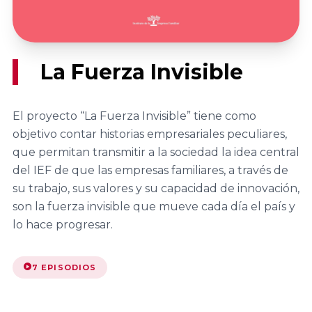
de Madrid
del Fórum
Asociaciones
VER TODO
Familiar
VER TODO
RED DE CÁTEDRAS
Territoriales
Asociación
Facultad de
Extremeña de
Quiénes somos
Ciencias
La Fuerza Invisible
20
Formación
la Empresa
Jurídicas y
Encuentro
Nuestra misión
Familiar AEEF
Sociales,
Nacional
Dónde estamos
El proyecto “La Fuerza Invisible” tiene como
Universidad de
del Fórum
objetivo contar historias empresariales peculiares,
VER TODO
Casoteca
Asociación de
Castilla-La
Familiar
que permitan transmitir a la sociedad la idea central
la Empresa
Mancha
del IEF de que las empresas familiares, a través de
ASOCIACIONES TERRITORIALES
Familiar
19
su trabajo, sus valores y su capacidad de innovación,
Asturiana
Facultad de
Encuentro
son la fuerza invisible que mueve cada día el país y
Objetivos
AEFAS
Ciencias
lo hace progresar.
Nacional
Dónde estamos
Económicas y
del Fórum
Asociación
Empresariales,
Familiar
7 EPISODIOS
Cántabra de
Universidad de
FORMACIÓN
la Empresa
Extremadura
18