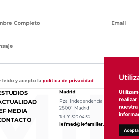
bre completo
Dirección 
saje
MIL
Utili
 leído y acepto la
política de privacidad
Utilizam
Madrid
Barce
ESTUDIOS
realizar
Pza. Independencia, 8 4 izqda.
Avda D
ACTUALIDAD
nuestra
28001 Madrid
08036
IEF MEDIA
informac
Tel. 91 523 04 50
Tel. 93
CONTACTO
iefmad@iefamiliar.com
iefbc
Acepta