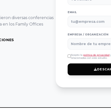
EMAIL
eron diversas conferencias
 en los Family Offices
EMPRESA / ORGANIZACIÓN
CIONES
Acepto la
política de privacidad
y
relacionadas con este estudio.
DESCA