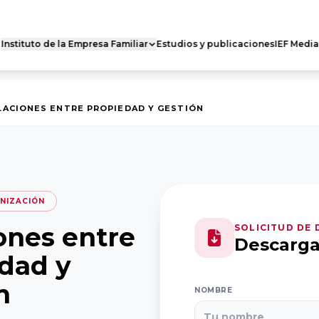
Instituto de la Empresa Familiar
Estudios y publicaciones
IEF Media
 FAMILIAR DE
RED DE CÁTEDRAS
ES
Quiénes somos
s somos
LACIONES ENTRE PROPIEDAD Y GESTIÓN
Nuestra misión
 actividad
Dónde estamos
ro Nacional
Casoteca
Ejecutivo
NIZACIÓN
ones entre
SOLICITUD DE
Descarg
dad y
n
NOMBRE