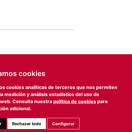
de email
IA
zamos cookies
ENVIAR FORMULARIO
os cookies analíticas de terceros que nos permiten
lona
Prensa
 la medición y análisis estadístico del uso de
iagonal, 469 3º 2º
iefcomunicacion@iefamiliar.com
 web. Consulta nuestra
política de cookies
para
 Barcelona
ión adicional.
 363 35 54
n@iefamiliar.com
r
Rechazar todo
Configurar
AVISO LEGAL
PRIVACIDAD
COOKIES