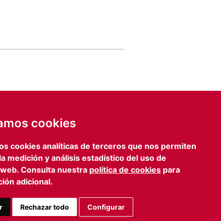
de email
IA
zamos cookies
ENVIAR FORMULARIO
os cookies analíticas de terceros que nos permiten
lona
Prensa
 la medición y análisis estadístico del uso de
iagonal, 469 3º 2º
iefcomunicacion@iefamiliar.com
 web. Consulta nuestra
política de cookies
para
 Barcelona
ión adicional.
 363 35 54
n@iefamiliar.com
r
Rechazar todo
Configurar
AVISO LEGAL
PRIVACIDAD
COOKIES