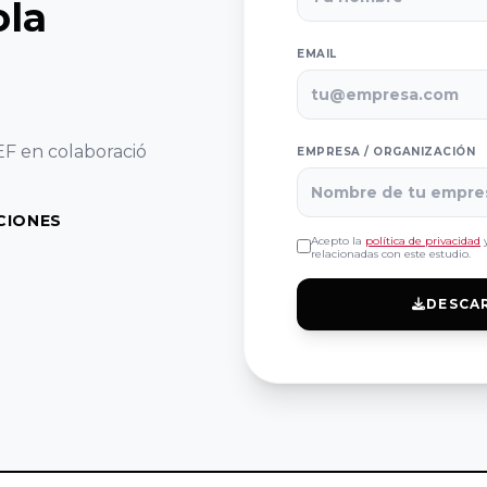
ola
EMAIL
IEF en colaboració
EMPRESA / ORGANIZACIÓN
CIONES
Acepto la
política de privacidad
y
relacionadas con este estudio.
DESCA