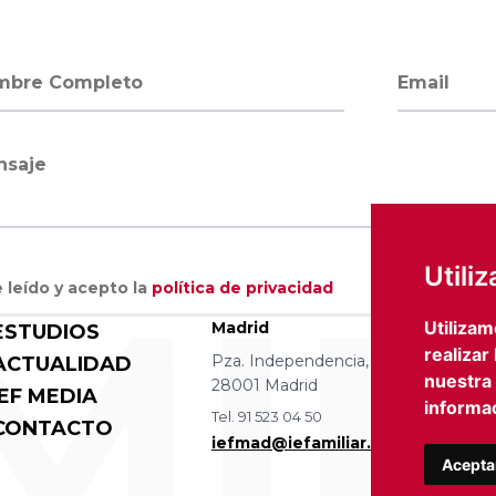
bre completo
Dirección 
saje
MIL
Utili
 leído y acepto la
política de privacidad
Utilizam
Madrid
Barce
ESTUDIOS
realizar
Pza. Independencia, 8 4 izqda.
Avda D
ACTUALIDAD
nuestra
28001 Madrid
08036
IEF MEDIA
informac
Tel. 91 523 04 50
Tel. 93
CONTACTO
iefmad@iefamiliar.com
iefbc
Acepta