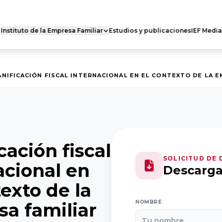
Instituto de la Empresa Familiar
Estudios y publicaciones
IEF Media
 FAMILIAR DE
RED DE CÁTEDRAS
ES
Quiénes somos
s somos
ANIFICACIÓN FISCAL INTERNACIONAL EN EL CONTEXTO DE LA 
Nuestra misión
 actividad
Dónde estamos
ro Nacional
Casoteca
Ejecutivo
cación fiscal
SOLICITUD DE
acional en
Descarg
texto de la
NOMBRE
a familiar