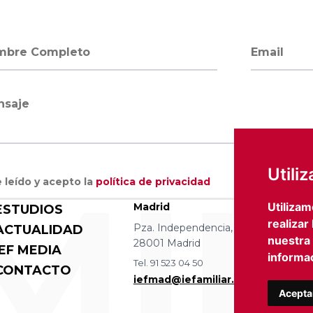
bre completo
Dirección 
saje
MIL
Utili
 leído y acepto la
política de privacidad
Utilizam
Madrid
Barce
ESTUDIOS
realizar
Pza. Independencia, 8 4 izqda.
Avda D
ACTUALIDAD
nuestra
28001 Madrid
08036
IEF MEDIA
informac
Tel. 91 523 04 50
Tel. 93
CONTACTO
iefmad@iefamiliar.com
iefbc
Acepta