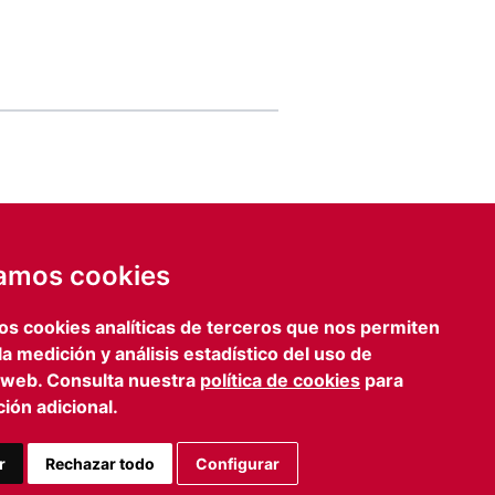
de email
IA
zamos cookies
ENVIAR FORMULARIO
os cookies analíticas de terceros que nos permiten
lona
Prensa
 la medición y análisis estadístico del uso de
iagonal, 469 3º 2º
iefcomunicacion@iefamiliar.com
 web. Consulta nuestra
política de cookies
para
 Barcelona
ión adicional.
 363 35 54
n@iefamiliar.com
r
Rechazar todo
Configurar
AVISO LEGAL
PRIVACIDAD
COOKIES