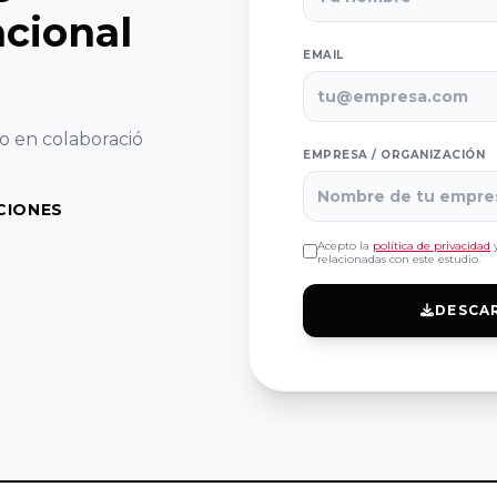
cional
EMAIL
o en colaboració
EMPRESA / ORGANIZACIÓN
CIONES
Acepto la
política de privacidad
y
relacionadas con este estudio.
DESCA