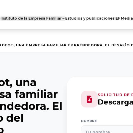
Instituto de la Empresa Familiar
Estudios y publicaciones
IEF Media
 FAMILIAR DE
RED DE CÁTEDRAS
ES
Quiénes somos
s somos
UGEOT, UNA EMPRESA FAMILIAR EMPRENDEDORA. EL DESAFÍO 
Nuestra misión
 actividad
Dónde estamos
ro Nacional
Casoteca
Ejecutivo
t, una
a familiar
SOLICITUD DE
Descarg
dedora. El
o del
NOMBRE
o