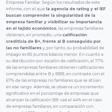
Empresa Familiar. Según los resultados de este
Balear de
Económicas y
informe, con el que
la agencia de rating y el IEF
l’Empresa
Empresariales,
buscan comprender la singularidad de la
Familiar ABEF
Universidad de
empresa familiar y visibilizar su importancia
Cádiz
en el tejido económico
, las empresas familiares
Asociación
obtienen, en promedio, una
calificación
Andaluza de
Facultad de
crediticia de B+, frente al B conseguido por
las no familiares
y, por tanto, su probabilidad de
la empresa
Ciencias
impago es 85 puntos básicos menor. En cuanto a
Familiar AAEF
Económicas y
su distribución por escalón de calificación, el 77%
Empresariales,
de las empresas familiares obtienen calificaciones
Universidad de
Asociación
comprendidas entre B y BBB, en contraste con el
Málaga
Gallega de la
67% de las empresas no familiares que se sitúan
Empresa
en ese rango. Además, se observa un incremento
Familiar AGEF
Universidad de
significativo en el porcentaje de empresas que
Jaén
alcanzan la calificación BB: casi el 44% en el caso
Asociación de
de empresas familiares, en comparación con