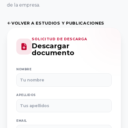
de la empresa.
Ciencias
Asociación
Económicas y
Valenciana de
Empresariales,
VOLVER A ESTUDIOS Y PUBLICACIONES
Empresarios
Universidad de
AVE
Alicante
SOLICITUD DE DESCARGA
Descargar
Asociación de
documento
Facultad de
la Empresa
Economía,
Familiar de
NOMBRE
Universidad de
Canarias EFCA
Valencia
APELLIDOS
Universitat de
VER TODO
les Illes
Balears
EMAIL