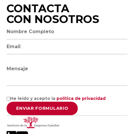
Valladolid
CONTACTA
CON NOSOTROS
Facultad de
Ciencias
Nombre completo
Empresariales
Dirección de email
y Turismo,
Universidad de
Vigo
Mensaje
Facultad de
Administración
y Dirección de
He leído y acepto la
política de privacidad
Empresas,
ENVIAR FORMULARIO
Universidad de
Santiago de
Compostela