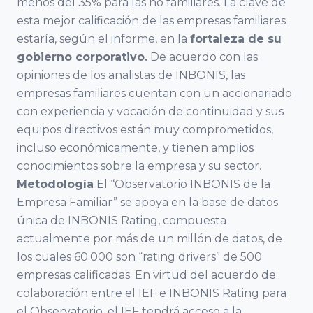
menos del 35% para las no familiares. La clave de
Empresa
Facultad de
esta mejor calificación de las empresas familiares
Familiar de
Ciencias
estaría, según el informe, en la
fortaleza de su
Aragón AEFA
Económicas y
gobierno corporativo.
De acuerdo con las
Empresariales,
opiniones de los analistas de INBONIS, las
Universidad de
Associació
empresas familiares cuentan con un accionariado
Granada
Catalana de
con experiencia y vocación de continuidad y sus
l’Empresa
equipos directivos están muy comprometidos,
Familiar
Cátedra
incluso económicamente, y tienen amplios
ASCEF
Internacional
conocimientos sobre la empresa y su sector.
de Empresa
Metodología
El “Observatorio INBONIS de la
Familiar
Empresa Familiar” se apoya en la base de datos
Empresa
única de INBONIS Rating, compuesta
Universidad
Familiar de
actualmente por más de un millón de datos, de
Católica de
Valladolid
los cuales 60.000 son “rating drivers” de 500
Murcia
EFCL
empresas calificadas. En virtud del acuerdo de
(UCAM)
colaboración entre el IEF e INBONIS Rating para
Asociación
el Observatorio, el IEF tendrá acceso a la