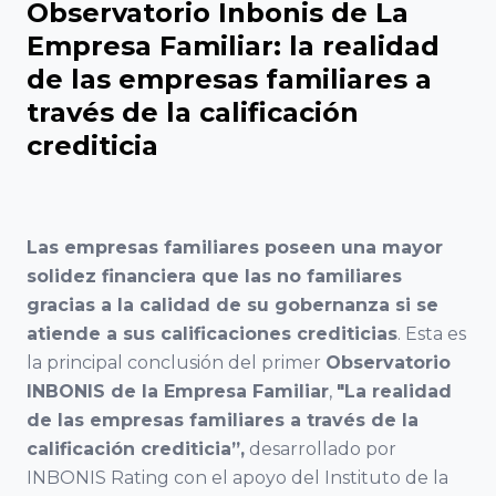
Observatorio Inbonis de La
Familiar
Encuentro
ACEFAM
Empresa Familiar: la realidad
Facultad de
Nacional
de las empresas familiares a
Ciencias del
del Fórum
Empresa
Trabajo,
través de la calificación
Familiar
Familiar de
Universidad de
crediticia
Euskadi
Huelva
23
AEFAME
Encuentro
Facultad de
Nacional
Las empresas familiares poseen una mayor
Asociación
Ciencias
del Fórum
solidez financiera que las no familiares
para el
Económicas y
Familiar
gracias a la calidad de su gobernanza si se
Desarrollo de
Empresariales,
atiende a sus calificaciones crediticias
. Esta es
la Empresa
Universidad de
la principal conclusión del primer
Observatorio
Familiar
Sevilla
INBONIS de la Empresa Familiar
,
"La realidad
VER TODO
de las empresas familiares a través de la
ADEFAN
calificación crediticia”,
desarrollado por
Facultad de
INBONIS Rating con el apoyo del Instituto de la
Associació
Ciencias