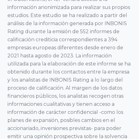
Cátedra de
Riojana de la
información anonimizada para realizar sus propios
Empresa
Empresa
estudios. Este estudio se ha realizado a partir del
Familiar Mare
Familiar AREF
análisis de la información generada por INBONIS
Nostrum
Rating durante la emisión de 552 informes de
Universidad de
calificación crediticia correspondientes a 394
Asociación de
Murcia y
empresas europeas diferentes desde enero de
la Empresa
2021 hasta agosto de 2023. La información
Universidad
Familiar de
utilizada para la elaboración de este informe se ha
Politécnica
Madrid
obtenido durante los contactos entre la empresa
Cartagena
ADEFAM
y los analistas de INBONIS Rating a lo largo del
proceso de calificación. Al margen de los datos
Universidad
Empresa
financieros públicos, los analistas recogen otras
Miguel
Familiar de
informaciones cualitativas y tienen acceso a
Hernández de
Castilla La
información de carácter confidencial -como los
Elche
planes de expansión, posibles cambios en el
Mancha
accionariado, inversiones previstas- para poder
AEFCLM
emitir una opinión prospectiva sobre la solvencia
Facultad de