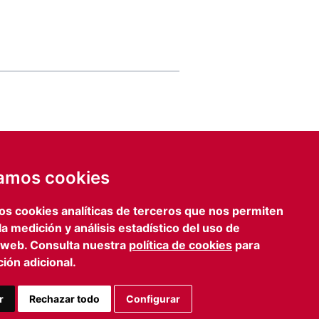
de email
IA
zamos cookies
ENVIAR FORMULARIO
os cookies analíticas de terceros que nos permiten
lona
Prensa
 la medición y análisis estadístico del uso de
iagonal, 469 3º 2º
iefcomunicacion@iefamiliar.com
 web. Consulta nuestra
política de cookies
para
 Barcelona
ión adicional.
 363 35 54
n@iefamiliar.com
r
Rechazar todo
Configurar
AVISO LEGAL
PRIVACIDAD
COOKIES