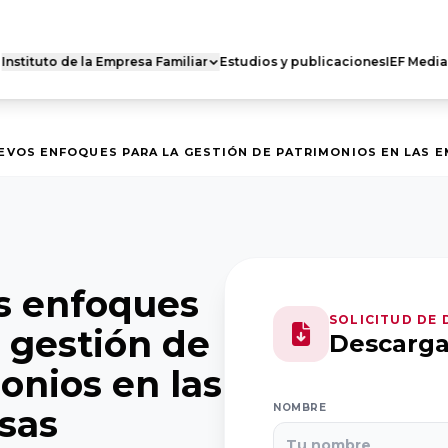
Instituto de la Empresa Familiar
Estudios y publicaciones
IEF Media
 FAMILIAR DE
RED DE CÁTEDRAS
ES
Quiénes somos
s somos
EVOS ENFOQUES PARA LA GESTIÓN DE PATRIMONIOS EN LAS E
Nuestra misión
 actividad
Dónde estamos
ro Nacional
Casoteca
Ejecutivo
s enfoques
SOLICITUD DE
a gestión de
Descarg
onios en las
NOMBRE
sas