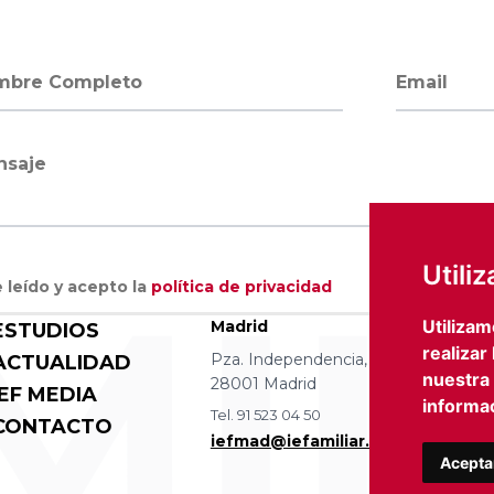
bre completo
Dirección 
saje
MIL
Utili
 leído y acepto la
política de privacidad
Utilizam
Madrid
Barce
ESTUDIOS
realizar
Pza. Independencia, 8 4 izqda.
Avda D
ACTUALIDAD
nuestra
28001 Madrid
08036
IEF MEDIA
informac
Tel. 91 523 04 50
Tel. 93
CONTACTO
iefmad@iefamiliar.com
iefbc
Acepta