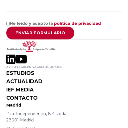
Ciencias
Asociación
Económicas y
Valenciana de
Empresariales,
He leído y acepto la
política de privacidad
Empresarios
Universidad de
AVE
ENVIAR FORMULARIO
Alicante
Asociación de
Facultad de
la Empresa
Economía,
Familiar de
AVISO LEGAL
PRIVACIDAD
COOKIES
Universidad de
ESTUDIOS
Canarias EFCA
Valencia
ACTUALIDAD
IEF MEDIA
Universitat de
VER TODO
CONTACTO
les Illes
Madrid
Balears
Pza. Independencia, 8 4 izqda.
28001 Madrid