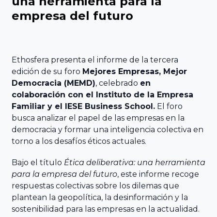
una herramienta para la
Familiar
Encuentro
empresa del futuro
ACEFAM
Facultad de
Nacional
Ciencias del
del Fórum
Empresa
Trabajo,
Familiar
Ethosfera presenta el informe de la tercera
Familiar de
Universidad de
edición de su foro
Mejores Empresas, Mejor
Euskadi
Huelva
23
Democracia (MEMD)
, celebrado
en
AEFAME
Encuentro
colaboración con el Instituto de la Empresa
Facultad de
Nacional
Familiar y el IESE Business School.
El foro
Asociación
Ciencias
busca analizar el papel de las empresas en la
del Fórum
democracia y formar una inteligencia colectiva en
para el
Económicas y
Familiar
torno a los desafíos éticos actuales.
Desarrollo de
Empresariales,
la Empresa
Universidad de
Bajo el título
Ética deliberativa: una herramienta
Familiar
Sevilla
VER TODO
para la empresa del futuro
, este informe recoge
ADEFAN
respuestas colectivas sobre los dilemas que
plantean la geopolítica, la desinformación y la
Facultad de
sostenibilidad para las empresas en la actualidad.
Associació
Ciencias