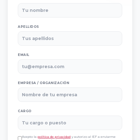
Empresa
Facultad de
Familiar de
Ciencias
Aragón AEFA
Económicas y
Empresariales,
APELLIDOS
Universidad de
Associació
Granada
Catalana de
l’Empresa
EMAIL
Familiar
Cátedra
ASCEF
Internacional
de Empresa
EMPRESA / ORGANIZACIÓN
Familiar
Empresa
Universidad
Familiar de
Católica de
Valladolid
CARGO
Murcia
EFCL
(UCAM)
Asociación
Acepto la
política de privacidad
y autorizo al IEF a enviarme