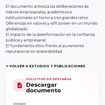
Balear de
Económicas y
El documento sintetiza las deliberaciones de
l’Empresa
Empresariales,
líderes empresariales, académicos e
institucionales en torno a tres grandes retos:
Familiar ABEF
Universidad de
Diferencias en valores y soft power en un mundo
Cádiz
globalizado.
Asociación
El impacto de la desinformación en la confianza
Andaluza de
Facultad de
pública y empresarial.
la empresa
Ciencias
El fundamento ético frente al puramente
reputacional en sostenibilidad.
Familiar AAEF
Económicas y
Empresariales,
Universidad de
Asociación
VOLVER A ESTUDIOS Y PUBLICACIONES
Málaga
Gallega de la
Empresa
SOLICITUD DE DESCARGA
Descargar
Familiar AGEF
Universidad de
documento
Jaén
Asociación de
NOMBRE