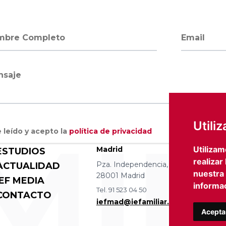
bre completo
Dirección 
saje
MIL
Utili
 leído y acepto la
política de privacidad
Utilizam
Madrid
Barce
ESTUDIOS
realizar
Pza. Independencia, 8 4 izqda.
Avda D
ACTUALIDAD
nuestra
28001 Madrid
08036
IEF MEDIA
informac
Tel. 91 523 04 50
Tel. 93
CONTACTO
iefmad@iefamiliar.com
iefbc
Acepta