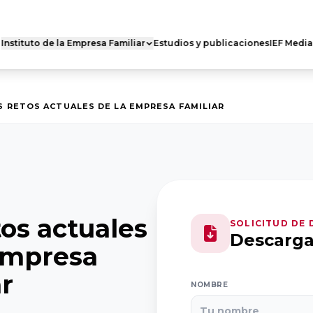
Instituto de la Empresa Familiar
Estudios y publicaciones
IEF Media
 FAMILIAR DE
RED DE CÁTEDRAS
ES
Quiénes somos
s somos
S RETOS ACTUALES DE LA EMPRESA FAMILIAR
Nuestra misión
 actividad
Dónde estamos
ro Nacional
Casoteca
Ejecutivo
tos actuales
SOLICITUD DE
Descarg
empresa
ar
NOMBRE