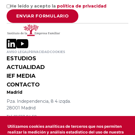
Empresa
Facultad de
He leído y acepto la
política de privacidad
Familiar de
Ciencias
ENVIAR FORMULARIO
Aragón AEFA
Económicas y
Empresariales,
Universidad de
Associació
Granada
Catalana de
AVISO LEGAL
PRIVACIDAD
COOKIES
l’Empresa
ESTUDIOS
Familiar
Cátedra
ACTUALIDAD
ASCEF
Internacional
IEF MEDIA
de Empresa
CONTACTO
Familiar
Empresa
Madrid
Universidad
Familiar de
Pza. Independencia, 8 4 izqda.
Católica de
Valladolid
28001 Madrid
Murcia
EFCL
Tel. 91 523 04 50
(UCAM)
iefmad@iefamiliar.com
Utilizamos cookies analíticas de terceros que nos permiten
Barcelona
Asociación
realizar la medición y análisis estadístico del uso de nuestra