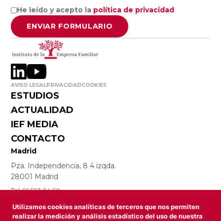
Empresa
Facultad de
He leído y acepto la
política de privacidad
Familiar de
Ciencias
ENVIAR FORMULARIO
Aragón AEFA
Económicas y
Empresariales,
Universidad de
Associació
Granada
Catalana de
AVISO LEGAL
PRIVACIDAD
COOKIES
l’Empresa
ESTUDIOS
Familiar
Cátedra
ACTUALIDAD
ASCEF
Internacional
IEF MEDIA
de Empresa
CONTACTO
Familiar
Empresa
Madrid
Universidad
Familiar de
Pza. Independencia, 8 4 izqda.
Católica de
Valladolid
28001 Madrid
Murcia
EFCL
Tel. 91 523 04 50
(UCAM)
iefmad@iefamiliar.com
Utilizamos cookies analíticas de terceros que nos permiten
Barcelona
Asociación
realizar la medición y análisis estadístico del uso de nuestra