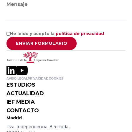
Empresa
Facultad de
Mensaje
Familiar de
Ciencias
Aragón AEFA
Económicas y
Empresariales,
He leído y acepto la
política de privacidad
Universidad de
Associació
Granada
ENVIAR FORMULARIO
Catalana de
l’Empresa
Familiar
Cátedra
ASCEF
Internacional
de Empresa
AVISO LEGAL
PRIVACIDAD
COOKIES
ESTUDIOS
Familiar
Empresa
ACTUALIDAD
Universidad
Familiar de
Católica de
IEF MEDIA
Valladolid
Murcia
CONTACTO
EFCL
(UCAM)
Madrid
Pza. Independencia, 8 4 izqda.
Asociación