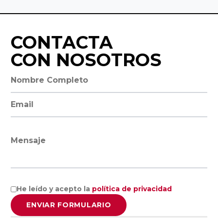
Ciencias
Asociación
Económicas y
Valenciana de
CONTACTA
Empresariales,
Empresarios
Universidad de
CON NOSOTROS
AVE
Alicante
Nombre completo
Asociación de
Facultad de
la Empresa
Dirección de email
Economía,
Familiar de
Universidad de
Canarias EFCA
Valencia
Mensaje
Universitat de
VER TODO
les Illes
He leído y acepto la
política de privacidad
Balears
ENVIAR FORMULARIO