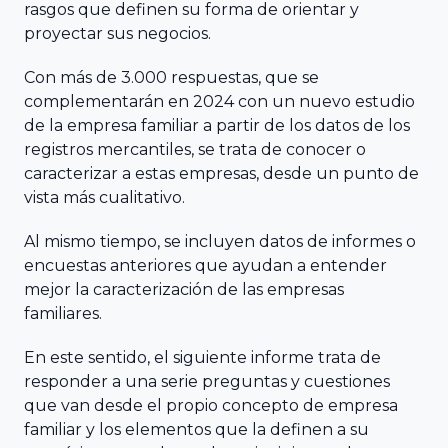
rasgos que definen su forma de orientar y
Balear de
Económicas y
proyectar sus negocios.
l’Empresa
Empresariales,
Familiar ABEF
Universidad de
Con más de 3.000 respuestas, que se
complementarán en 2024 con un nuevo estudio
Cádiz
de la empresa familiar a partir de los datos de los
Asociación
registros mercantiles, se trata de conocer o
Andaluza de
Facultad de
caracterizar a estas empresas, desde un punto de
la empresa
Ciencias
vista más cualitativo.
Familiar AAEF
Económicas y
Al mismo tiempo, se incluyen datos de informes o
Empresariales,
encuestas anteriores que ayudan a entender
Universidad de
Asociación
mejor la caracterización de las empresas
Málaga
Gallega de la
familiares.
Empresa
En este sentido, el siguiente informe trata de
Familiar AGEF
Universidad de
responder a una serie preguntas y cuestiones
Jaén
que van desde el propio concepto de empresa
Asociación de
familiar y los elementos que la definen a su