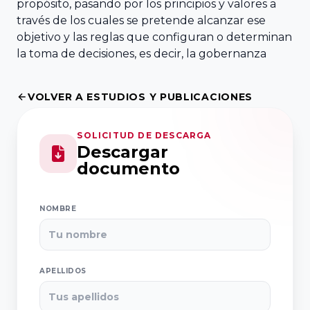
Empresa
Facultad de
propósito, pasando por los principios y valores a
través de los cuales se pretende alcanzar ese
Familiar de
Ciencias
objetivo y las reglas que configuran o determinan
Aragón AEFA
Económicas y
la toma de decisiones, es decir, la gobernanza
Empresariales,
Universidad de
Associació
VOLVER A ESTUDIOS Y PUBLICACIONES
Granada
Catalana de
l’Empresa
SOLICITUD DE DESCARGA
Familiar
Cátedra
Descargar
ASCEF
Internacional
documento
de Empresa
Familiar
Empresa
NOMBRE
Universidad
Familiar de
Católica de
Valladolid
Murcia
EFCL
APELLIDOS
(UCAM)
Asociación