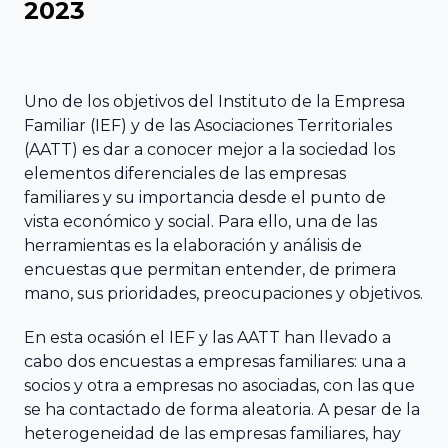
2023
Familiar
Encuentro
ACEFAM
Facultad de
Nacional
Ciencias del
del Fórum
Empresa
Trabajo,
Uno de los objetivos del Instituto de la Empresa
Familiar
Familiar de
Universidad de
Familiar (IEF) y de las Asociaciones Territoriales
(AATT) es dar a conocer mejor a la sociedad los
Euskadi
Huelva
23
elementos diferenciales de las empresas
AEFAME
Encuentro
familiares y su importancia desde el punto de
Facultad de
Nacional
vista económico y social. Para ello, una de las
Asociación
Ciencias
herramientas es la elaboración y análisis de
del Fórum
para el
Económicas y
encuestas que permitan entender, de primera
Familiar
mano, sus prioridades, preocupaciones y objetivos.
Desarrollo de
Empresariales,
la Empresa
Universidad de
En esta ocasión el IEF y las AATT han llevado a
Familiar
Sevilla
VER TODO
cabo dos encuestas a empresas familiares: una a
ADEFAN
socios y otra a empresas no asociadas, con las que
se ha contactado de forma aleatoria. A pesar de la
Facultad de
heterogeneidad de las empresas familiares, hay
Associació
Ciencias