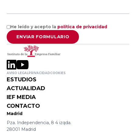
Empresa
Facultad de
Familiar de
Ciencias
Aragón AEFA
Económicas y
He leído y acepto la
política de privacidad
Empresariales,
Universidad de
Associació
ENVIAR FORMULARIO
Granada
Catalana de
l’Empresa
Familiar
Cátedra
ASCEF
Internacional
AVISO LEGAL
PRIVACIDAD
COOKIES
de Empresa
ESTUDIOS
Familiar
ACTUALIDAD
Empresa
Universidad
IEF MEDIA
Familiar de
Católica de
CONTACTO
Valladolid
Murcia
Madrid
EFCL
(UCAM)
Pza. Independencia, 8 4 izqda.
28001 Madrid
Asociación