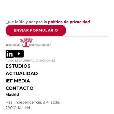
Empresa
Facultad de
Familiar de
Ciencias
Aragón AEFA
Económicas y
He leído y acepto la
política de privacidad
Empresariales,
Universidad de
ENVIAR FORMULARIO
Associació
Granada
Catalana de
l’Empresa
Familiar
Cátedra
ASCEF
Internacional
AVISO LEGAL
PRIVACIDAD
COOKIES
ESTUDIOS
de Empresa
ACTUALIDAD
Familiar
Empresa
Universidad
IEF MEDIA
Familiar de
Católica de
CONTACTO
Valladolid
Murcia
Madrid
EFCL
(UCAM)
Pza. Independencia, 8 4 izqda.
28001 Madrid
Asociación