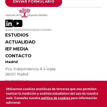
ENVIAR FORMULARIO
Cátedra de
Riojana de la
Empresa
Empresa
Familiar Mare
Familiar AREF
Nostrum
Universidad de
AVISO LEGAL
PRIVACIDAD
COOKIES
Asociación de
ESTUDIOS
Murcia y
la Empresa
ACTUALIDAD
Universidad
Familiar de
IEF MEDIA
Politécnica
Madrid
CONTACTO
Cartagena
ADEFAM
Madrid
Pza. Independencia, 8 4 izqda.
Universidad
Empresa
28001 Madrid
Miguel
Familiar de
Tel. 91 523 04 50
Hernández de
Castilla La
iefmad@iefamiliar.com
Utilizamos cookies analíticas de terceros que nos permiten
Elche
Barcelona
Mancha
realizar la medición y análisis estadístico del uso de nuestra
web. Consulta nuestra
política de cookies
para información
Avda Diagonal, 469 3º 2º
AEFCLM
adicional.
08036 Barcelona
Facultad de