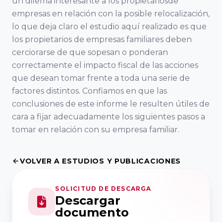
un dilema interesante a los propietariosde
Facultad de
empresas en relación con la posible relocalización,
Economía y
lo que deja claro el estudio aquí realizado es que
Empresa,
los propietarios de empresas familiares deben
Universidad de
cerciorarse de que sopesan o ponderan
Salamanca
correctamente el impacto fiscal de las acciones
que desean tomar frente a toda una serie de
Universidad
factores distintos. Confiamos en que las
Europea
conclusiones de este informe le resulten útiles de
Miguel de
cara a fijar adecuadamente los siguientes pasos a
Cervantes
tomar en relación con su empresa familiar.
Facultad de
VOLVER A ESTUDIOS Y PUBLICACIONES
Ciencias
Económicas y
SOLICITUD DE DESCARGA
Descargar
Empresariales,
documento
Universidad de