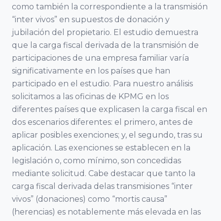
Cátedra de
como también la correspondiente a la transmisión
Riojana de la
“inter vivos” en supuestos de donación y
Empresa
Empresa
jubilación del propietario. El estudio demuestra
Familiar Mare
Familiar AREF
que la carga fiscal derivada de la transmisión de
Nostrum
participaciones de una empresa familiar varía
Universidad de
Asociación de
significativamente en los países que han
Murcia y
la Empresa
participado en el estudio. Para nuestro análisis
Universidad
Familiar de
solicitamos a las oficinas de KPMG en los
Politécnica
Madrid
diferentes países que explicasen la carga fiscal en
Cartagena
ADEFAM
dos escenarios diferentes: el primero, antes de
aplicar posibles exenciones; y, el segundo, tras su
Universidad
aplicación. Las exenciones se establecen en la
Empresa
Miguel
legislación o, como mínimo, son concedidas
Familiar de
mediante solicitud. Cabe destacar que tanto la
Hernández de
Castilla La
carga fiscal derivada delas transmisiones “inter
Elche
Mancha
vivos” (donaciones) como “mortis causa”
AEFCLM
(herencias) es notablemente más elevada en las
Facultad de