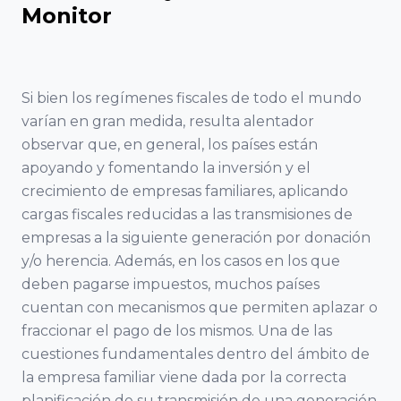
Familiar
Monitor
Encuentro
ACEFAM
Facultad de
Nacional
Ciencias del
del Fórum
Empresa
Trabajo,
Familiar
Si bien los regímenes fiscales de todo el mundo
Familiar de
Universidad de
varían en gran medida, resulta alentador
Euskadi
Huelva
observar que, en general, los países están
23
AEFAME
apoyando y fomentando la inversión y el
Encuentro
Facultad de
crecimiento de empresas familiares, aplicando
Nacional
cargas fiscales reducidas a las transmisiones de
Asociación
Ciencias
del Fórum
empresas a la siguiente generación por donación
para el
Económicas y
Familiar
y/o herencia. Además, en los casos en los que
Desarrollo de
Empresariales,
deben pagarse impuestos, muchos países
la Empresa
Universidad de
cuentan con mecanismos que permiten aplazar o
Familiar
Sevilla
VER TODO
fraccionar el pago de los mismos. Una de las
ADEFAN
cuestiones fundamentales dentro del ámbito de
Facultad de
la empresa familiar viene dada por la correcta
Associació
Ciencias
planificación de su transmisión de una generación