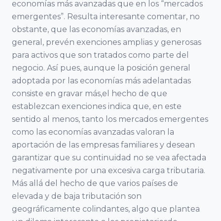
economías más avanzadas que en los “mercados
Ciencias
Asociación
emergentes”. Resulta interesante comentar, no
Económicas y
Valenciana de
obstante, que las economías avanzadas, en
Empresariales,
Empresarios
general, prevén exenciones amplias y generosas
Universidad de
para activos que son tratados como parte del
AVE
Alicante
negocio. Así pues, aunque la posición general
adoptada por las economías más adelantadas
Asociación de
consiste en gravar más,el hecho de que
Facultad de
la Empresa
establezcan exenciones indica que, en este
Economía,
Familiar de
sentido al menos, tanto los mercados emergentes
Universidad de
Canarias EFCA
como las economías avanzadas valoran la
Valencia
aportación de las empresas familiares y desean
garantizar que su continuidad no se vea afectada
Universitat de
VER TODO
negativamente por una excesiva carga tributaria.
les Illes
Más allá del hecho de que varios países de
Balears
elevada y de baja tributación son
geográficamente colindantes, algo que plantea