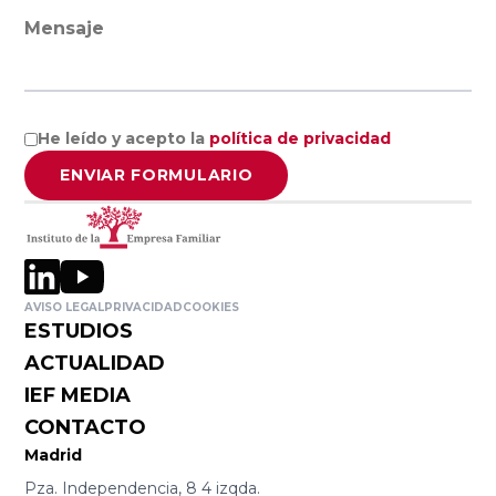
Mensaje
Universidad
del País Vasco
Universidad de
He leído y acepto la
política de privacidad
La Rioja
ENVIAR FORMULARIO
Cátedra de la
Universidad de
Deusto
AVISO LEGAL
PRIVACIDAD
COOKIES
ESTUDIOS
ACTUALIDAD
Universidad
IEF MEDIA
Pública de
Navarra
CONTACTO
Madrid
Pza. Independencia, 8 4 izqda.
Facultad de