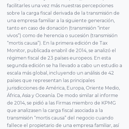
Empresa
Facultad de
facilitarles una vez más nuestras percepciones
Familiar de
Ciencias
sobre la carga fiscal derivada de la transmisión de
Aragón AEFA
Económicas y
una empresa familiar a la siguiente generación,
Empresariales,
tanto en caso de donación (transmisión “inter
Universidad de
Associació
vivos”) como de herencia o sucesión (transmisión
Granada
Catalana de
“mortis causa”). En la primera edición de Tax
Monitor, publicada enabril de 2014, se analizó el
l’Empresa
régimen fiscal de 23 países europeos. En esta
Familiar
Cátedra
segunda edición se ha llevado a cabo un estudio a
ASCEF
Internacional
escala más global, incluyendo un análisis de 42
de Empresa
países que representan las principales
Familiar
Empresa
jurisdicciones de América, Europa, Oriente Medio,
Universidad
Familiar de
África, Asia y Oceanía. De modo similar al informe
Católica de
Valladolid
de 2014, se pidió a las Firmas miembro de KPMG
Murcia
EFCL
que analizasen la carga fiscal asociada a la
(UCAM)
transmisión “mortis causa” del negocio cuando
fallece el propietario de una empresa familiar, así
Asociación