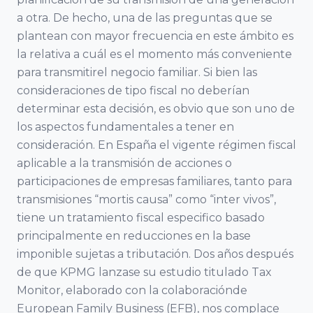
Balear de
Económicas y
a otra. De hecho, una de las preguntas que se
l’Empresa
Empresariales,
plantean con mayor frecuencia en este ámbito es
Familiar ABEF
Universidad de
la relativa a cuál es el momento más conveniente
para transmitirel negocio familiar. Si bien las
Cádiz
consideraciones de tipo fiscal no deberían
Asociación
determinar esta decisión, es obvio que son uno de
Andaluza de
Facultad de
los aspectos fundamentales a tener en
la empresa
Ciencias
consideración. En España el vigente régimen fiscal
Familiar AAEF
Económicas y
aplicable a la transmisión de acciones o
Empresariales,
participaciones de empresas familiares, tanto para
Universidad de
Asociación
transmisiones “mortis causa” como “inter vivos”,
Málaga
Gallega de la
tiene un tratamiento fiscal especifico basado
Empresa
principalmente en reducciones en la base
imponible sujetas a tributación. Dos años después
Familiar AGEF
Universidad de
de que KPMG lanzase su estudio titulado Tax
Jaén
Monitor, elaborado con la colaboraciónde
Asociación de
European Family Business (EFB), nos complace