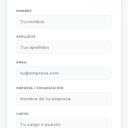
Valladolid
NOMBRE
Facultad de
Ciencias
Empresariales
APELLIDOS
y Turismo,
Universidad de
Vigo
EMAIL
Facultad de
Administración
EMPRESA / ORGANIZACIÓN
y Dirección de
Empresas,
Universidad de
CARGO
Santiago de
Compostela