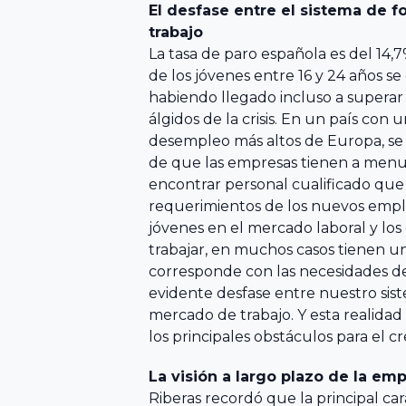
Familiar
El desfase entre el sistema de 
Encuentro
trabajo
ACEFAM
Facultad de
Nacional
La tasa de paro española es del 14,7
Ciencias del
del Fórum
de los jóvenes entre 16 y 24 años se
Empresa
Trabajo,
Familiar
habiendo llegado incluso a supera
Familiar de
Universidad de
álgidos de la crisis. En un país con 
Euskadi
Huelva
desempleo más altos de Europa, se 
23
de que las empresas tienen a menud
AEFAME
Encuentro
encontrar personal cualificado que 
Facultad de
Nacional
requerimientos de los nuevos empl
Asociación
Ciencias
del Fórum
jóvenes en el mercado laboral y los
para el
Económicas y
Familiar
trabajar, en muchos casos tienen u
Desarrollo de
Empresariales,
corresponde con las necesidades de
evidente desfase entre nuestro sis
la Empresa
Universidad de
mercado de trabajo. Y esta realidad
Familiar
Sevilla
VER TODO
los principales obstáculos para el c
ADEFAN
Facultad de
La visión a largo plazo de la emp
Riberas recordó que la principal car
Associació
Ciencias