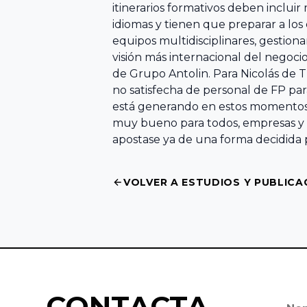
Facultad de
itinerarios formativos deben inclui
Economía y
idiomas y tienen que preparar a los
equipos multidisciplinares, gestion
Empresa,
visión más internacional del negocio
Universidad de
de Grupo Antolin. Para Nicolás de 
Salamanca
no satisfecha de personal de FP par
está generando en estos momentos in
Universidad
muy bueno para todos, empresas y t
apostase ya de una forma decidida 
Europea
Miguel de
Cervantes
VOLVER A ESTUDIOS Y PUBLICA
Facultad de
Ciencias
Económicas y
Empresariales,
CONTACTA
Universidad de