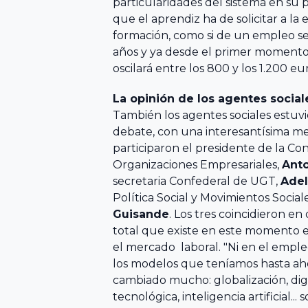
particularidades del sistema en su 
Cátedra de
Riojana de la
que el aprendiz ha de solicitar a l
Empresa
Empresa
formación, como si de un empleo se 
Familiar Mare
Familiar AREF
años y ya desde el primer momento
Nostrum
oscilará entre los 800 y los 1.200 eu
Universidad de
Asociación de
La opinión de los agentes socia
Murcia y
la Empresa
También los agentes sociales estuv
Universidad
Familiar de
debate, con una interesantísima m
Politécnica
participaron el presidente de la C
Madrid
Cartagena
Organizaciones Empresariales,
Ant
ADEFAM
secretaria Confederal de UGT,
Adel
Política Social y Movimientos Socia
Universidad
Empresa
Guisande
. Los tres coincidieron e
Miguel
Familiar de
total que existe en este momento e
Hernández de
el mercado laboral. "Ni en el emple
Castilla La
Elche
los modelos que teníamos hasta a
Mancha
cambiado mucho: globalización, digi
AEFCLM
tecnológica, inteligencia artificial..
Facultad de