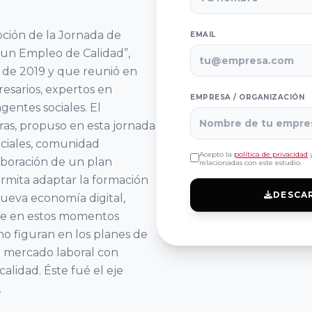
ción de la Jornada de
EMAIL
 un Empleo de Calidad”,
o de 2019 y que reunió en
esarios, expertos en
EMPRESA / ORGANIZACIÓN
gentes sociales. El
eras, propuso en esta jornada
ociales, comunidad
Acepto la
política de privacidad
y
laboración de un plan
relacionadas con este estudio.
ermita adaptar la formación
DESCA
nueva economía digital,
que en estos momentos
no figuran en los planes de
 al mercado laboral con
alidad. Éste fué el eje
.