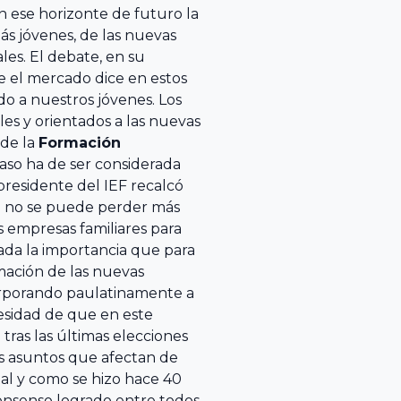
 en ese horizonte de futuro la
ás jóvenes, de las nuevas
es. El debate, en su
e el mercado dice en estos
 a nuestros jóvenes. Los
les y orientados a las nuevas
 de la
Formación
aso ha de ser considerada
presidente del IEF recalcó
e no se puede perder más
s empresas familiares para
dada la importancia que para
mación de las nuevas
orporando paulatinamente a
ecesidad de que en este
tras las últimas elecciones
s asuntos que afectan de
tal y como se hizo hace 40
 consenso logrado entre todos