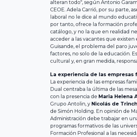
alteran todo", según Antonio Garam
Ciencias
Asociación
CEOE. Adela Carrió, por su parte, 
Económicas y
laboral no le dice al mundo educati
Valenciana de
Empresariales,
por tanto, ofrece la formación prof
Empresarios
catálogo, y no la que en realidad ne
Universidad de
AVE
acceder a las vacantes que existen 
Alicante
Guisande, el problema del paro ju
Asociación de
factores, no solo de la educación. 
Facultad de
cultural y, en gran medida, respons
la Empresa
Economía,
Familiar de
La experiencia de las empresas f
Universidad de
Canarias EFCA
La experiencia de las empresas fami
Valencia
Dual centraba la última de las mesa
con la presencia de
Maria Helena A
Universitat de
VER TODO
Grupo Antolin, y
Nicolás de Trinch
de Simón Holding. En opinión de Mar
les Illes
Administración debe trabajar en un
Balears
programas formativos de las univer
Formación Profesional a las necesid