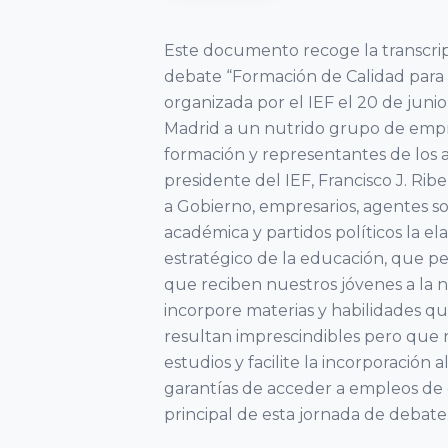
de Madrid
del Fórum
Asociaciones
VER TODO
Familiar
VER TODO
Este documento recoge la transcrip
Territoriales
Asociación
Facultad de
debate “Formación de Calidad para
Extremeña de
Ciencias
20
organizada por el IEF el 20 de juni
Formación
la Empresa
Jurídicas y
Encuentro
Madrid a un nutrido grupo de empr
Familiar AEEF
Sociales,
Nacional
formación y representantes de los a
Universidad de
del Fórum
presidente del IEF, Francisco J. Rib
VER TODO
Asociación de
Castilla-La
a Gobierno, empresarios, agentes s
Familiar
la Empresa
Mancha
académica y partidos políticos la e
Familiar
estratégico de la educación, que p
19
que reciben nuestros jóvenes a la 
Asturiana
Facultad de
Encuentro
incorpore materias y habilidades 
AEFAS
Ciencias
Nacional
resultan imprescindibles pero que 
Económicas y
del Fórum
estudios y facilite la incorporación
Asociación
Empresariales,
Familiar
garantías de acceder a empleos de c
Cántabra de
Universidad de
principal de esta jornada de debate
la Empresa
Extremadura
18