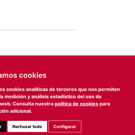
de email
IA
zamos cookies
ENVIAR FORMULARIO
os cookies analíticas de terceros que nos permiten
lona
Prensa
 la medición y análisis estadístico del uso de
iagonal, 469 3º 2º
iefcomunicacion@iefamiliar.com
 web. Consulta nuestra
política de cookies
para
 Barcelona
ión adicional.
 363 35 54
n@iefamiliar.com
r
Rechazar todo
Configurar
AVISO LEGAL
PRIVACIDAD
COOKIES