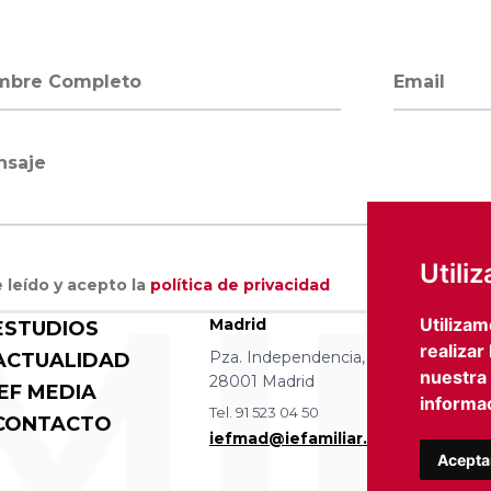
bre completo
Dirección 
saje
MIL
Utili
 leído y acepto la
política de privacidad
Utilizam
Madrid
Barce
ESTUDIOS
realizar
Pza. Independencia, 8 4 izqda.
Avda D
ACTUALIDAD
nuestra
28001 Madrid
08036
IEF MEDIA
informac
Tel. 91 523 04 50
Tel. 93
CONTACTO
iefmad@iefamiliar.com
iefbc
Acepta