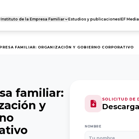
Instituto de la Empresa Familiar
Estudios y publicaciones
IEF Media
 FAMILIAR DE
RED DE CÁTEDRAS
ES
Quiénes somos
s somos
PRESA FAMILIAR: ORGANIZACIÓN Y GOBIERNO CORPORATIVO
Nuestra misión
 actividad
Dónde estamos
ro Nacional
Casoteca
Ejecutivo
a familiar:
SOLICITUD DE
zación y
Descarg
rno
ativo
NOMBRE