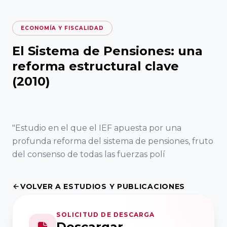
de Madrid
del Fórum
Asociaciones
VER TODO
Familiar
VER TODO
RED DE CÁTEDRAS
Territoriales
Asociación
ECONOMÍA Y FISCALIDAD
Facultad de
Extremeña de
Quiénes somos
Ciencias
20
El Sistema de Pensiones: una
Formación
la Empresa
Jurídicas y
Encuentro
Nuestra misión
reforma estructural clave
Familiar AEEF
Sociales,
Nacional
(2010)
Dónde estamos
Universidad de
del Fórum
VER TODO
Casoteca
Asociación de
Castilla-La
Familiar
la Empresa
Mancha
"Estudio en el que el IEF apuesta por una
ASOCIACIONES TERRITORIALES
Familiar
19
profunda reforma del sistema de pensiones, fruto
Asturiana
Facultad de
Encuentro
Objetivos
del consenso de todas las fuerzas polí
AEFAS
Ciencias
Nacional
Dónde estamos
Económicas y
del Fórum
VOLVER A ESTUDIOS Y PUBLICACIONES
Asociación
Empresariales,
Familiar
Cántabra de
Universidad de
FORMACIÓN
SOLICITUD DE DESCARGA
la Empresa
Extremadura
18
Descargar