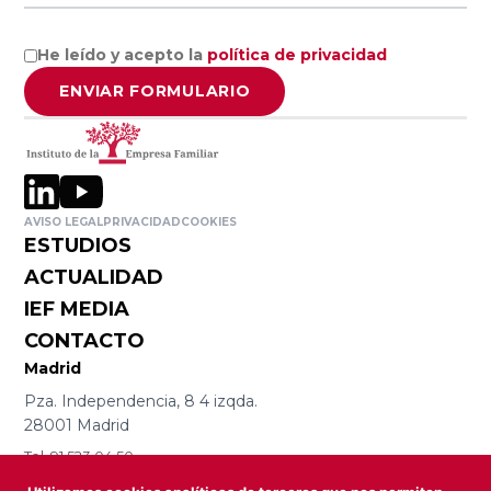
Empresa
Facultad de
Familiar de
Ciencias
He leído y acepto la
política de privacidad
Aragón AEFA
Económicas y
ENVIAR FORMULARIO
Empresariales,
Universidad de
Associació
Granada
Catalana de
l’Empresa
Familiar
Cátedra
AVISO LEGAL
PRIVACIDAD
COOKIES
ESTUDIOS
ASCEF
Internacional
ACTUALIDAD
de Empresa
IEF MEDIA
Familiar
Empresa
CONTACTO
Universidad
Familiar de
Madrid
Católica de
Valladolid
Pza. Independencia, 8 4 izqda.
Murcia
EFCL
28001 Madrid
(UCAM)
Tel. 91 523 04 50
Asociación
iefmad@iefamiliar.com