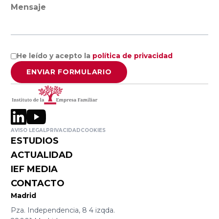
Empresa
Facultad de
Mensaje
Familiar de
Ciencias
Aragón AEFA
Económicas y
Empresariales,
He leído y acepto la
política de privacidad
Universidad de
Associació
Granada
ENVIAR FORMULARIO
Catalana de
l’Empresa
Familiar
Cátedra
ASCEF
Internacional
de Empresa
AVISO LEGAL
PRIVACIDAD
COOKIES
ESTUDIOS
Familiar
Empresa
ACTUALIDAD
Universidad
Familiar de
Católica de
IEF MEDIA
Valladolid
Murcia
CONTACTO
EFCL
(UCAM)
Madrid
Pza. Independencia, 8 4 izqda.
Asociación