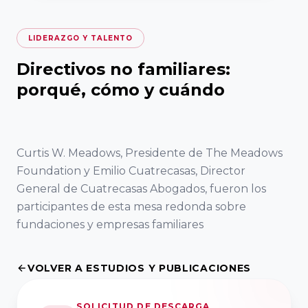
de Madrid
del Fórum
Asociaciones
VER TODO
Familiar
VER TODO
RED DE CÁTEDRAS
Territoriales
Asociación
LIDERAZGO Y TALENTO
Facultad de
Extremeña de
Quiénes somos
Ciencias
20
Directivos no familiares:
Formación
la Empresa
Jurídicas y
Encuentro
Nuestra misión
porqué, cómo y cuándo
Familiar AEEF
Sociales,
Nacional
Dónde estamos
Universidad de
del Fórum
VER TODO
Casoteca
Asociación de
Castilla-La
Familiar
Curtis W. Meadows, Presidente de The Meadows
la Empresa
Mancha
Foundation y Emilio Cuatrecasas, Director
ASOCIACIONES TERRITORIALES
Familiar
19
General de Cuatrecasas Abogados, fueron los
Asturiana
Facultad de
Encuentro
participantes de esta mesa redonda sobre
Objetivos
AEFAS
Ciencias
Nacional
fundaciones y empresas familiares
Dónde estamos
Económicas y
del Fórum
Asociación
Empresariales,
Familiar
VOLVER A ESTUDIOS Y PUBLICACIONES
Cántabra de
Universidad de
FORMACIÓN
la Empresa
Extremadura
18
SOLICITUD DE DESCARGA