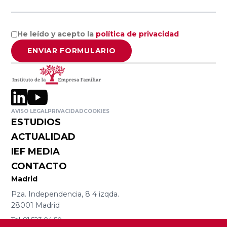
Empresa
Facultad de
Familiar de
Ciencias
Aragón AEFA
Económicas y
He leído y acepto la
política de privacidad
Empresariales,
ENVIAR FORMULARIO
Universidad de
Associació
Granada
Catalana de
l’Empresa
Familiar
Cátedra
AVISO LEGAL
PRIVACIDAD
COOKIES
ASCEF
Internacional
ESTUDIOS
de Empresa
ACTUALIDAD
Familiar
Empresa
IEF MEDIA
Universidad
Familiar de
CONTACTO
Católica de
Valladolid
Madrid
Murcia
EFCL
Pza. Independencia, 8 4 izqda.
(UCAM)
28001 Madrid
Tel. 91 523 04 50
Asociación