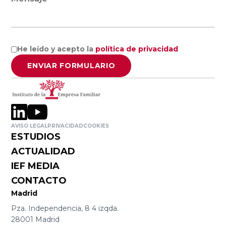
Empresa
Facultad de
Familiar de
Ciencias
Aragón AEFA
Económicas y
Empresariales,
He leído y acepto la
política de privacidad
Universidad de
Associació
ENVIAR FORMULARIO
Granada
Catalana de
l’Empresa
Familiar
Cátedra
ASCEF
Internacional
AVISO LEGAL
PRIVACIDAD
COOKIES
de Empresa
ESTUDIOS
Familiar
Empresa
ACTUALIDAD
Universidad
Familiar de
IEF MEDIA
Católica de
Valladolid
CONTACTO
Murcia
EFCL
Madrid
(UCAM)
Pza. Independencia, 8 4 izqda.
28001 Madrid
Asociación