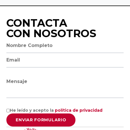
Empresa
Facultad de
Familiar de
Ciencias
Aragón AEFA
Económicas y
CONTACTA
Empresariales,
CON NOSOTROS
Universidad de
Associació
Granada
Catalana de
Nombre completo
l’Empresa
Familiar
Cátedra
Dirección de email
ASCEF
Internacional
de Empresa
Mensaje
Familiar
Empresa
Universidad
Familiar de
Católica de
Valladolid
Murcia
EFCL
He leído y acepto la
política de privacidad
(UCAM)
ENVIAR FORMULARIO
Asociación