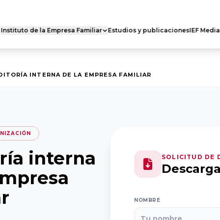
Instituto de la Empresa Familiar
Estudios y publicaciones
IEF Media
 FAMILIAR DE
RED DE CÁTEDRAS
ES
Quiénes somos
s somos
DITORÍA INTERNA DE LA EMPRESA FAMILIAR
Nuestra misión
 actividad
Dónde estamos
ro Nacional
Casoteca
Ejecutivo
NIZACIÓN
ría interna
SOLICITUD DE
Descarg
empresa
ar
NOMBRE