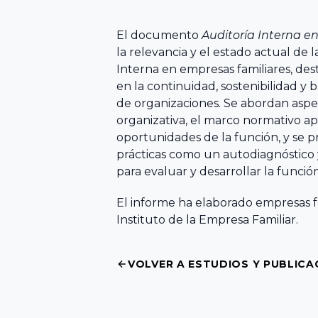
de Madrid
del Fórum
Asociaciones
VER TODO
Familiar
VER TODO
El documento
Auditoría Interna e
Territoriales
Asociación
Facultad de
la relevancia y el estado actual de 
Extremeña de
Ciencias
20
Interna en empresas familiares, de
Formación
la Empresa
Jurídicas y
en la continuidad, sostenibilidad y
Encuentro
Familiar AEEF
Sociales,
de organizaciones. Se abordan aspe
Nacional
organizativa, el marco normativo apl
Universidad de
del Fórum
oportunidades de la función, y se
VER TODO
Asociación de
Castilla-La
Familiar
prácticas como un autodiagnóstic
la Empresa
Mancha
para evaluar y desarrollar la funció
Familiar
19
Asturiana
El informe ha elaborado empresas f
Facultad de
Encuentro
Instituto de la Empresa Familiar.
AEFAS
Ciencias
Nacional
Económicas y
del Fórum
VOLVER A ESTUDIOS Y PUBLICA
Asociación
Empresariales,
Familiar
Cántabra de
Universidad de
la Empresa
Extremadura
18