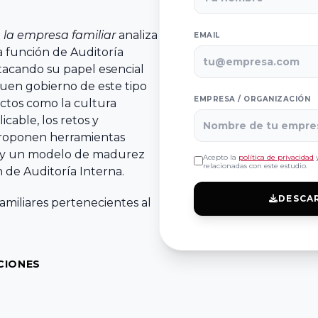
n la empresa familiar
analiza
EMAIL
la función de Auditoría
stacando su papel esencial
 buen gobierno de este tipo
EMPRESA / ORGANIZACIÓN
ctos como la cultura
icable, los retos y
 proponen herramientas
o y un modelo de madurez
Acepto la
política de privacidad
y
relacionadas con este estudio.
n de Auditoría Interna.
DESCA
amiliares pertenecientes al
CIONES