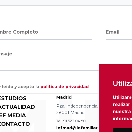
bre completo
Dirección 
saje
MIL
Utili
 leído y acepto la
política de privacidad
Utilizam
Madrid
Barce
ESTUDIOS
realizar
Pza. Independencia, 8 4 izqda.
Avda D
ACTUALIDAD
nuestra
28001 Madrid
08036
IEF MEDIA
informac
Tel. 91 523 04 50
Tel. 93
CONTACTO
iefmad@iefamiliar.com
iefbc