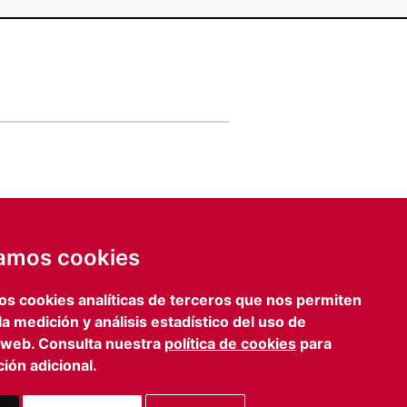
de email
IA
zamos cookies
ENVIAR FORMULARIO
os cookies analíticas de terceros que nos permiten
lona
Prensa
 la medición y análisis estadístico del uso de
iagonal, 469 3º 2º
iefcomunicacion@iefamiliar.com
 web. Consulta nuestra
política de cookies
para
 Barcelona
ión adicional.
 363 35 54
n@iefamiliar.com