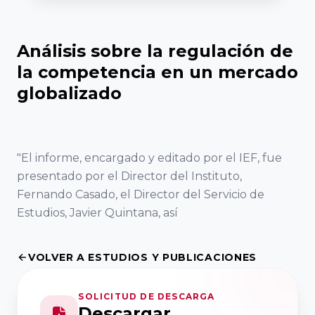
de Madrid
del Fórum
Asociaciones
VER TODO
Familiar
VER TODO
RED DE CÁTEDRAS
Territoriales
Asociación
Facultad de
Análisis sobre la regulación de
Extremeña de
Quiénes somos
Ciencias
20
la competencia en un mercado
Formación
la Empresa
Jurídicas y
Encuentro
Nuestra misión
globalizado
Familiar AEEF
Sociales,
Nacional
Dónde estamos
Universidad de
del Fórum
VER TODO
Casoteca
Asociación de
Castilla-La
Familiar
"El informe, encargado y editado por el IEF, fue
la Empresa
Mancha
presentado por el Director del Instituto,
ASOCIACIONES TERRITORIALES
Familiar
19
Fernando Casado, el Director del Servicio de
Asturiana
Facultad de
Encuentro
Objetivos
Estudios, Javier Quintana, así
AEFAS
Ciencias
Nacional
Dónde estamos
Económicas y
del Fórum
VOLVER A ESTUDIOS Y PUBLICACIONES
Asociación
Empresariales,
Familiar
Cántabra de
Universidad de
FORMACIÓN
SOLICITUD DE DESCARGA
la Empresa
Extremadura
18
Descargar