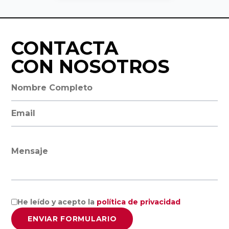
Ciencias
Asociación
Económicas y
Valenciana de
Empresariales,
CONTACTA
Empresarios
Universidad de
AVE
CON NOSOTROS
Alicante
Nombre completo
Asociación de
Facultad de
la Empresa
Dirección de email
Economía,
Familiar de
Universidad de
Canarias EFCA
Valencia
Mensaje
Universitat de
VER TODO
les Illes
Balears
He leído y acepto la
política de privacidad
ENVIAR FORMULARIO