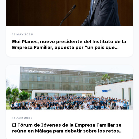
Empresa
Facultad de
Familiar de
Ciencias
Aragón AEFA
Económicas y
Empresariales,
13 MAY 2026
Universidad de
Associació
Eloi Planes, nuevo presidente del Instituto de la
Granada
Catalana de
Empresa Familiar, apuesta por “un país que
genere confianza y con visión de largo plazo”
l’Empresa
Familiar
Cátedra
ASCEF
Internacional
de Empresa
Familiar
Empresa
Universidad
Familiar de
Católica de
Valladolid
Murcia
EFCL
13 ABR 2026
(UCAM)
El Fórum de Jóvenes de la Empresa Familiar se
reúne en Málaga para debatir sobre los retos
Asociación
actuales