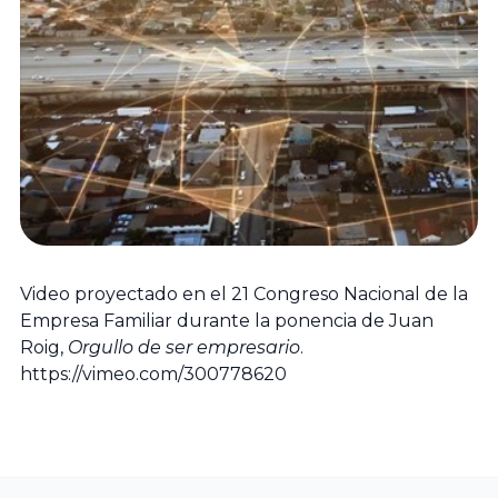
Familiar
Encuentro
ACEFAM
Facultad de
Nacional
Ciencias del
del Fórum
Empresa
Trabajo,
Familiar
Familiar de
Universidad de
Euskadi
Huelva
23
AEFAME
Encuentro
Facultad de
Nacional
Asociación
Ciencias
del Fórum
Video proyectado en el 21 Congreso Nacional de la
para el
Económicas y
Familiar
Empresa Familiar durante la ponencia de Juan
Desarrollo de
Empresariales,
Roig,
Orgullo de ser empresario
.
la Empresa
Universidad de
https://vimeo.com/300778620
Familiar
Sevilla
VER TODO
ADEFAN
Facultad de
Associació
Ciencias