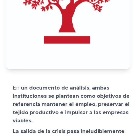
Familiar
Encuentro
ACEFAM
Facultad de
Nacional
Ciencias del
del Fórum
Empresa
Trabajo,
Familiar
Familiar de
Universidad de
Euskadi
Huelva
23
AEFAME
Encuentro
Facultad de
Nacional
Asociación
Ciencias
del Fórum
para el
Económicas y
Familiar
En
un documento de análisis, ambas
Desarrollo de
Empresariales,
instituciones se plantean como objetivos de
la Empresa
Universidad de
referencia mantener el empleo, preservar el
Familiar
Sevilla
VER TODO
tejido productivo e impulsar a las empresas
ADEFAN
viables.
Facultad de
La salida de la crisis pasa ineludiblemente
Associació
Ciencias