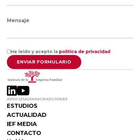
Internacional
de Catalunya
Mensaje
Europea
Miguel de
Cervantes
He leído y acepto la
política de privacidad
ENVIAR FORMULARIO
Abat Oliba
CEU
VER TODO
AVISO LEGAL
PRIVACIDAD
COOKIES
ESTUDIOS
ACTUALIDAD
IEF MEDIA
CONTACTO