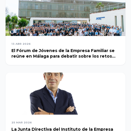
Universidad de
Sevilla
Universidad de
Zaragoza
13 ABR 2026
El Fórum de Jóvenes de la Empresa Familiar se
reúne en Málaga para debatir sobre los retos
Universidad de
actuales
Oviedo
Universidad de
Las Palmas de
Gran Canaria
Universidad de
25 MAR 2026
Burgos
La Junta Directiva del Instituto de la Empresa