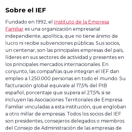
Economía y
Sobre el IEF
Empresa,
Fundado en 1992, el
Instituto de la Empresa
Universidad de
Familiar
es una organización empresarial
Zaragoza
independiente, apolítica, que no tiene ánimo de
lucro ni recibe subvenciones públicas. Sus socios,
Universidad de
un centenar, son las principales empresas del país,
líderes en sus sectores de actividad y presentes en
Lleida
los principales mercados internacionales. En
conjunto, las compañías que integran el IEF dan
Universidad de
empleo a 1.250.000 personas en todo el mundo. Su
Girona
facturación global equivale al 17,5% del PIB
español, porcentaje que supera el 27,5% si se
incluyen las Asociaciones Territoriales de Empresa
Facultad de
Familiar vinculadas a esta institución, que engloban
Ciencias
a otro millar de empresas. Todos los socios del IEF
Económicas y
son presidentes, consejeros delegados o miembros
empresariales,
del Consejo de Administración de las empresas de