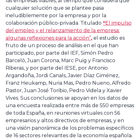
las empresas viables, al tiempo que considera que
Empresa
Facultad de
cualquier solución que se plantee pasa
Familiar de
Ciencias
ineludiblemente por la empresa y por la
Aragón AEFA
Económicas y
colaboración público-privada. Titulado
“
El impulso
Empresariales,
del empleo y el relanzamiento de la empresa:
Universidad de
Associació
algunas reflexiones para la acción”
,
el estudio es
Granada
fruto de un proceso de análisis en el que han
Catalana de
participado, por parte del IEF, Simón Pedro
l’Empresa
Barceló, Juan Corona, Marc Puig y Francisco
Familiar
Cátedra
Riberas, y por parte del IESE, por Antonio
ASCEF
Internacional
Argandoña, Jordi Canals, Javier Díaz Giménez,
de Empresa
Franz Heukamp, Nuria Mas, Pedro Nueno, Alfredo
Familiar
Pastor, Juan José Toribio, Pedro Videla y Xavier
Empresa
Vives. Sus conclusiones se apoyan en los datos de
Universidad
Familiar de
una encuesta realizada entre más de 550 empresas
Católica de
Valladolid
de toda España, en reuniones virtuales con 56
Murcia
EFCL
empresarios y altos directivos de empresas, y en
(UCAM)
una visión panorámica de los problemas específicos
de 16 sectores relevantes de la economía española.
Asociación