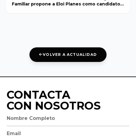
Familiar propone a Eloi Planes como candidato a
presidente
Universidad de
León
Universidad de
Salamanca
VOLVER A ACTUALIDAD
Universidad de
Valladolid
CONTACTA
Universidad
Abat Oliba
CON NOSOTROS
CEU
Nombre completo
Universidad
Dirección de email