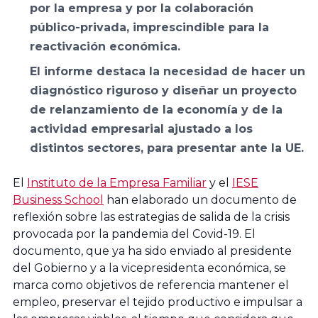
por la empresa y por la colaboración
Balear de
Económicas y
público-privada, imprescindible para la
l’Empresa
Empresariales,
reactivación económica.
Familiar ABEF
Universidad de
El informe destaca la necesidad de hacer un
Cádiz
diagnóstico riguroso y diseñar un proyecto
Asociación
de relanzamiento de la economía y de la
Andaluza de
Facultad de
actividad empresarial ajustado a los
la empresa
Ciencias
distintos sectores, para presentar ante la UE.
Familiar AAEF
Económicas y
Empresariales,
El
Instituto de la Empresa Familiar
y el
IESE
Universidad de
Asociación
Business School
han elaborado un documento de
Málaga
reflexión sobre las estrategias de salida de la crisis
Gallega de la
provocada por la pandemia del Covid-19. El
Empresa
documento, que ya ha sido enviado al presidente
Familiar AGEF
Universidad de
del Gobierno y a la vicepresidenta económica, se
Jaén
marca como objetivos de referencia mantener el
Asociación de
empleo, preservar el tejido productivo e impulsar a