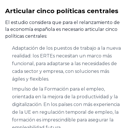
Cátedra de
Riojana de la
Articular cinco políticas centrales
Empresa
Empresa
Familiar Mare
Familiar AREF
El estudio considera que para el relanzamiento de
Nostrum
la economía española es necesario articular cinco
Universidad de
políticas centrales:
Asociación de
Murcia y
la Empresa
Adaptación de los puestos de trabajo a la nueva
Universidad
Familiar de
realidad: los ERTEs necesitan un marco más
Politécnica
Madrid
funcional, para adaptarse a las necesidades de
Cartagena
ADEFAM
cada sector y empresa, con soluciones más
ágiles y flexibles.
Universidad
Empresa
Impulso de la Formación para el empleo,
Miguel
Familiar de
orientada en la mejora de la productividad y la
Hernández de
Castilla La
digitalización. En los países con más experiencia
Elche
Mancha
de la UE en regulación temporal de empleo, la
AEFCLM
formación es imprescindible para asegurar la
Facultad de
empleabilidad futura.