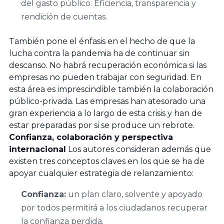
Facultad de
del gasto público. Eficiencia, transparencia y
Economía y
rendición de cuentas.
Empresa,
También pone el énfasis en el hecho de que la
Universidad de
lucha contra la pandemia ha de continuar sin
Salamanca
descanso. No habrá recuperación económica si las
empresas no pueden trabajar con seguridad. En
Universidad
esta área es imprescindible también la colaboración
público-privada. Las empresas han atesorado una
Europea
gran experiencia a lo largo de esta crisis y han de
Miguel de
estar preparadas por si se produce un rebrote.
Cervantes
Confianza, colaboración y perspectiva
internacional
Los autores consideran además que
Facultad de
existen tres conceptos claves en los que se ha de
apoyar cualquier estrategia de relanzamiento:
Ciencias
Económicas y
Confianza:
un plan claro, solvente y apoyado
Empresariales,
por todos permitirá a los ciudadanos recuperar
Universidad de
la confianza perdida.