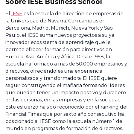
Sobre IESE Business School
Universidad
El
IESE
es la escuela de dirección de empresas de
del País Vasco
la Universidad de Navarra. Con campus en
Barcelona, Madrid, Múnich, Nueva York y Sâo
Paulo, el IESE suma nuevos proyectos a su ya
Universidad de
innovador ecosistema de aprendizaje que le
La Rioja
permite ofrecer formación para directivos en
Europa, Asia, América y África. Desde 1958, la
Cátedra de la
escuela ha formado a más de 50.000 empresarios y
directivos, ofreciéndoles una experiencia
Universidad de
personalizada y transformadora. El IESE quiere
Deusto
seguir construyendo el mañana formando líderes
que puedan tener un impacto positivo y duradero
Universidad
en las personas, en las empresas y en la sociedad.
Pública de
Este esfuerzo ha sido reconocido por el ranking del
Financial Times que por sexto año consecutivo ha
Navarra
posicionado al IESE como la escuela número 1 del
mundo en programas de formación de directivos.
Facultad de