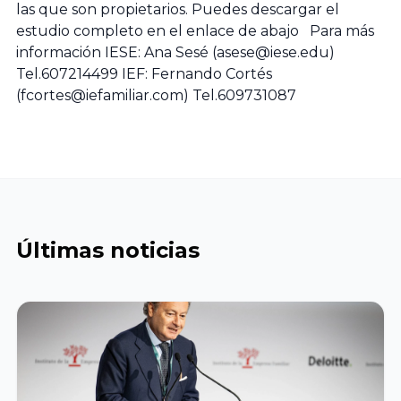
Universidad de
las que son propietarios. Puedes descargar el
estudio completo en el enlace de abajo Para más
Barcelona
información IESE: Ana Sesé (
asese@iese.edu
)
Tel.607214499 IEF: Fernando Cortés
Universitat
(
fcortes@iefamiliar.com
) Tel.609731087
Internacional
de Catalunya
Universidad de
Abat Oliba
CEU
Últimas noticias
Casoteca
Universidad de
Almería