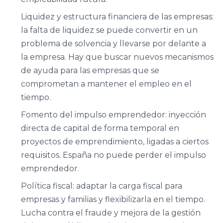
Ciencias
Asociación
Liquidez y estructura financiera de las empresas:
Económicas y
Valenciana de
la falta de liquidez se puede convertir en un
Empresariales,
Empresarios
problema de solvencia y llevarse por delante a
Universidad de
AVE
la empresa. Hay que buscar nuevos mecanismos
Alicante
de ayuda para las empresas que se
comprometan a mantener el empleo en el
Asociación de
Facultad de
tiempo.
la Empresa
Economía,
Familiar de
Fomento del impulso emprendedor: inyección
Universidad de
Canarias EFCA
directa de capital de forma temporal en
Valencia
proyectos de emprendimiento, ligadas a ciertos
requisitos. España no puede perder el impulso
Universitat de
emprendedor.
VER TODO
les Illes
Política fiscal: adaptar la carga fiscal para
Balears
empresas y familias y flexibilizarla en el tiempo.
Lucha contra el fraude y mejora de la gestión