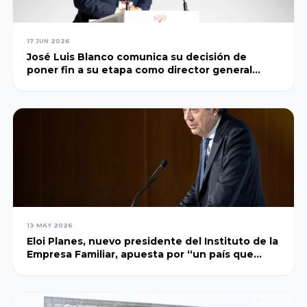
Universidad de
Cádiz
17 JUN 2026
José Luis Blanco comunica su decisión de
poner fin a su etapa como director general
Universidad de
ejecutivo del Instituto de la Empresa Familiar
Córdoba
Universidad de
Huelva
Universidad de
Granada
13 MAY 2026
Eloi Planes, nuevo presidente del Instituto de la
Empresa Familiar, apuesta por “un país que
Universidad de
genere confianza y con visión de largo plazo”
Málaga