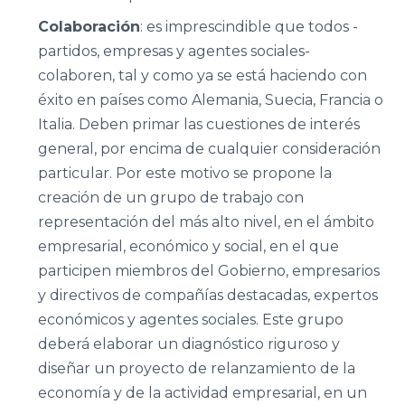
Valladolid
Colaboración
: es imprescindible que todos -
partidos, empresas y agentes sociales-
Facultad de
colaboren, tal y como ya se está haciendo con
Ciencias
éxito en países como Alemania, Suecia, Francia o
Empresariales
Italia. Deben primar las cuestiones de interés
y Turismo,
general, por encima de cualquier consideración
Universidad de
particular. Por este motivo se propone la
Vigo
creación de un grupo de trabajo con
representación del más alto nivel, en el ámbito
empresarial, económico y social, en el que
Facultad de
participen miembros del Gobierno, empresarios
Administración
y directivos de compañías destacadas, expertos
y Dirección de
económicos y agentes sociales. Este grupo
Empresas,
deberá elaborar un diagnóstico riguroso y
Universidad de
diseñar un proyecto de relanzamiento de la
Santiago de
economía y de la actividad empresarial, en un
Compostela