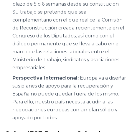
plazo de 5 o 6 semanas desde su constitución.
Su trabajo se pretende que sea
Facultad de
complementario con el que realice la Comisión
Ciencias
de Reconstrucción creada recientemente en el
Económicas y
Congreso de los Diputados, así como con el
Empresariales,
diálogo permanente que se lleva a cabo en el
Universidad de
marco de las relaciones laborales entre el
A Coruña
Ministerio de Trabajo, sindicatos y asociaciones
empresariales.
Facultad de
Perspectiva internacional:
Europa va a diseñar
Derecho,
sus planes de apoyo para la recuperación y
Universidad de
España no puede quedar fuera de los mismo.
León
Para ello, nuestro país necesita acudir a las
negociaciones europeas con un plan sólido y
Universidad de
apoyado por todos.
Cantabria