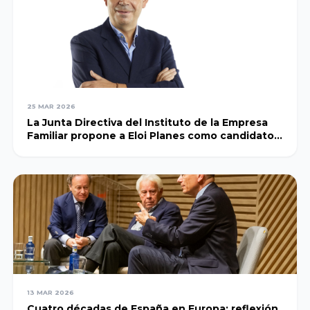
Universidad de
León
Universidad de
Salamanca
25 MAR 2026
La Junta Directiva del Instituto de la Empresa
Familiar propone a Eloi Planes como candidato a
presidente
Universidad de
Valladolid
Universidad
Abat Oliba
CEU
Universidad
13 MAR 2026
Cuatro décadas de España en Europa: reflexión