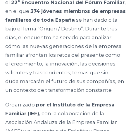
el
22º Encuentro Nacional del Fórum Familiar
,
Balear de
Económicas y
en el que
374 jóvenes miembros de empresas
l’Empresa
Empresariales,
familiares de toda España
se han dado cita
Familiar ABEF
Universidad de
bajo el lema “Origen / Destino”. Durante tres
Cádiz
días, el encuentro ha servido para analizar
Asociación
cómo las nuevas generaciones de la empresa
Andaluza de
Facultad de
familiar afrontan los retos del presente como
la empresa
Ciencias
el crecimiento, la innovación, las decisiones
Familiar AAEF
Económicas y
valientes y trascendentes; temas que sin
Empresariales,
Universidad de
duda marcarán el futuro de sus compañías, en
Asociación
Málaga
un contexto de transformación constante.
Gallega de la
Empresa
Organizado
por el Instituto de la Empresa
Familiar AGEF
Universidad de
Familiar (IEF),
con la colaboración de la
Jaén
Asociación Andaluza de la Empresa Familiar
Asociación de
(AAEF) y el patrocinio de Deloitte y Banco