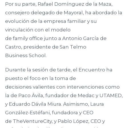
Por su parte, Rafael Domínguez de la Maza,
Economía y
consejero delegado de Mayoral, ha abordado la
Empresa,
evolución de la empresa familiar y su
Universidad de
vinculación con el modelo
Zaragoza
de family office junto a Antonio García de
Castro, presidente de San Telmo
Universidad de
Business School.
Lleida
Durante la sesión de tarde, el Encuentro ha
Universidad de
puesto el foco en la toma de
Girona
decisiones valientes con intervenciones como
la de Paco Ávila, fundador de Medac y UTAMED,
Facultad de
y Eduardo Dávila Miura. Asimismo, Laura
Ciencias
González-Estéfani, fundadora y CEO
Económicas y
de TheVentureCity, y Pablo López, CEO y
empresariales,