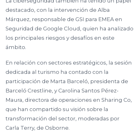
La ciberseguridad también ha tenido un papel
destacado, con la intervención de Alba
Universidad
Márquez, responsable de GSI para EMEA en
del País Vasco
Seguridad de Google Cloud, quien ha analizado
los principales riesgos y desafíos en este
Universidad de
ámbito.
La Rioja
En relación con sectores estratégicos, la sesión
Cátedra de la
dedicada al turismo ha contado con la
Universidad de
participación de Marta Barceló, presidenta de
Deusto
Barceló Crestline, y Carolina Santos Pérez-
Maura, directora de operaciones en Sharing Co,
Universidad
que han compartido su visión sobre la
Pública de
transformación del sector, moderadas por
Navarra
Carla Terry, de Osborne.
Facultad de