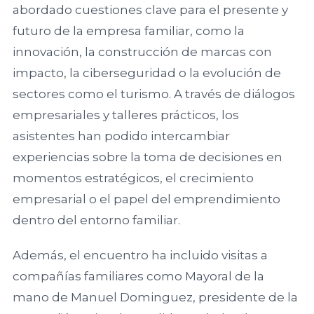
abordado cuestiones clave para el presente y
Ciencias
Asociación
futuro de la empresa familiar, como la
Económicas y
Valenciana de
innovación, la construcción de marcas con
Empresariales,
Empresarios
impacto, la ciberseguridad o la evolución de
Universidad de
AVE
Alicante
sectores como el turismo. A través de diálogos
empresariales y talleres prácticos, los
Asociación de
Facultad de
asistentes han podido intercambiar
la Empresa
Economía,
experiencias sobre la toma de decisiones en
Familiar de
Universidad de
momentos estratégicos, el crecimiento
Canarias EFCA
Valencia
empresarial o el papel del emprendimiento
dentro del entorno familiar.
Universitat de
VER TODO
Además, el encuentro ha incluido visitas a
les Illes
Balears
compañías familiares como Mayoral de la
mano de Manuel Dominguez, presidente de la