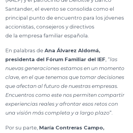
Empresa
Facultad de
Santander, el evento se consolida como el
Familiar de
Ciencias
principal punto de encuentro para los jóvenes
Aragón AEFA
Económicas y
Empresariales,
accionistas, consejeros y directivos
Universidad de
de la empresa familiar española.
Associació
Granada
Catalana de
En palabras de
Ana Álvarez Aldomá,
l’Empresa
presidenta del Fórum Familiar del IEF
, “
las
Familiar
Cátedra
nuevas generaciones estamos en un momento
ASCEF
Internacional
clave, en el que tenemos que tomar decisiones
de Empresa
Familiar
que afectan al futuro de nuestras empresas.
Empresa
Universidad
Encuentros como este nos permiten compartir
Familiar de
Católica de
Valladolid
experiencias reales y afrontar esos retos con
Murcia
EFCL
una visión más completa y a largo plazo
”.
(UCAM)
Por su parte,
María Contreras Campo,
Asociación