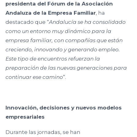
presidenta del Fórum de la Asociación
Cátedra de
Riojana de la
Empresa
Andaluza de la Empresa Familiar
, ha
Empresa
Familiar Mare
destacado que “
Andalucía se ha consolidado
Familiar AREF
Nostrum
como un entorno muy dinámico para la
Universidad de
empresa familiar, con compañías que están
Asociación de
Murcia y
la Empresa
creciendo, innovando y generando empleo.
Universidad
Familiar de
Este tipo de encuentros refuerzan la
Politécnica
Madrid
preparación de las nuevas generaciones para
Cartagena
ADEFAM
continuar ese camino
”.
Universidad
Empresa
Miguel
Familiar de
Innovación, decisiones y nuevos modelos
Hernández de
Castilla La
Elche
empresariales
Mancha
AEFCLM
Durante las jornadas, se han
Facultad de