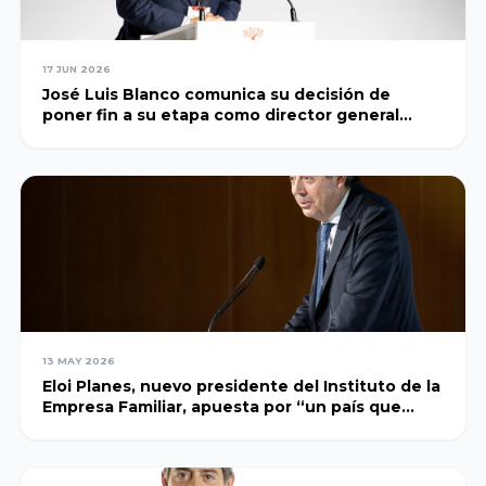
Universidad de
Sevilla
17 JUN 2026
José Luis Blanco comunica su decisión de
poner fin a su etapa como director general
Universidad de
ejecutivo del Instituto de la Empresa Familiar
Zaragoza
Universidad de
Oviedo
Universidad de
Las Palmas de
13 MAY 2026
Gran Canaria
Eloi Planes, nuevo presidente del Instituto de la
Empresa Familiar, apuesta por “un país que
genere confianza y con visión de largo plazo”
Universidad de
Burgos