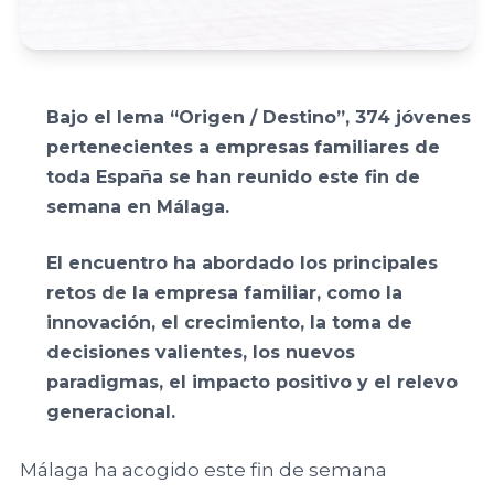
Familiar
Encuentro
ACEFAM
Facultad de
Nacional
Ciencias del
del Fórum
Empresa
Trabajo,
Familiar
Bajo el lema “Origen / Destino”, 374 jóvenes
Familiar de
Universidad de
pertenecientes a empresas familiares de
Euskadi
Huelva
toda España se han reunido este fin de
23
AEFAME
semana en Málaga.
Encuentro
Facultad de
Nacional
El encuentro ha abordado los principales
Asociación
Ciencias
del Fórum
retos de la empresa familiar, como la
para el
Económicas y
Familiar
innovación, el crecimiento, la toma de
Desarrollo de
Empresariales,
decisiones valientes, los nuevos
la Empresa
Universidad de
paradigmas, el impacto positivo y el relevo
Familiar
Sevilla
VER TODO
generacional.
ADEFAN
Facultad de
Málaga ha acogido este fin de semana
Associació
Ciencias