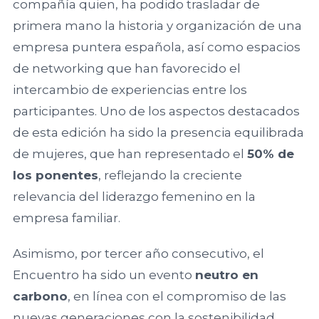
Facultad de
compañía quien, ha podido trasladar de
Economía y
primera mano la historia y organización de una
Empresa,
empresa puntera española, así como espacios
Universidad de
de networking que han favorecido el
Salamanca
intercambio de experiencias entre los
participantes. Uno de los aspectos destacados
Universidad
de esta edición ha sido la presencia equilibrada
Europea
de mujeres, que han representado el
50% de
Miguel de
los ponentes
, reflejando la creciente
Cervantes
relevancia del liderazgo femenino en la
empresa familiar.
Facultad de
Ciencias
Asimismo, por tercer año consecutivo, el
Económicas y
Encuentro ha sido un evento
neutro en
Empresariales,
carbono
, en línea con el compromiso de las
Universidad de
nuevas generaciones con la sostenibilidad.