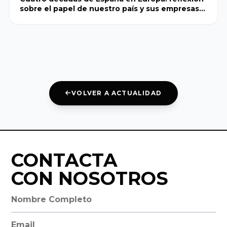
Internacional
sobre el papel de nuestro país y sus empresas
de Catalunya
en el futuro del proyecto europeo
Europea
Miguel de
Cervantes
VOLVER A ACTUALIDAD
Abat Oliba
CEU
CONTACTA
VER TODO
CON NOSOTROS
Nombre completo
Dirección de email