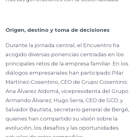
Valladolid
Facultad de
Origen, destino y toma de decisiones
Ciencias
Empresariales
Durante la jornada central, el Encuentro ha
y Turismo,
acogido diversas ponencias centradas en los
Universidad de
principales retos de la empresa familiar. En los
Vigo
diálogos empresariales han participado Pilar
Martínez-Cosentino, CEO de Grupo Cosentino;
Facultad de
Ana Álvarez Aldomá, vicepresidenta del Grupo
Administración
Armando Álvarez; Hugo Serra, CEO de GCO; y
y Dirección de
Empresas,
Salvador Bautista, secretario general de Bergé,
Universidad de
quienes han compartido su visión sobre la
Santiago de
evolución, los desafíos y las oportunidades
Compostela
actuales de estas compañías.