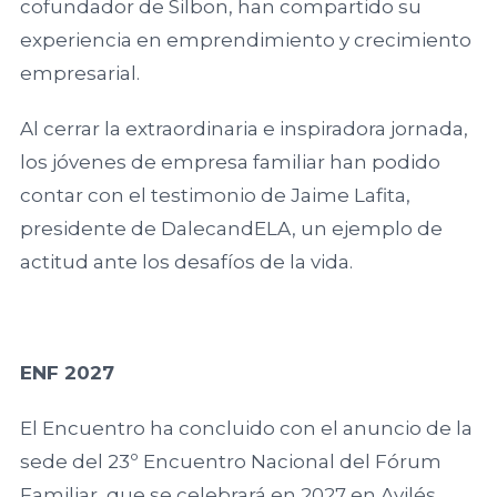
cofundador de Silbon, han compartido su
Universidad de
experiencia en emprendimiento y crecimiento
Barcelona
empresarial.
Universitat
Al cerrar la extraordinaria e inspiradora jornada,
Internacional
los jóvenes de empresa familiar han podido
de Catalunya
contar con el testimonio de Jaime Lafita,
presidente de DalecandELA, un ejemplo de
Universidad de
actitud ante los desafíos de la vida.
Abat Oliba
CEU
Casoteca
ENF 2027
El Encuentro ha concluido con el anuncio de la
Universidad de
sede del 23º Encuentro Nacional del Fórum
Almería
Familiar, que se celebrará en 2027 en Avilés,